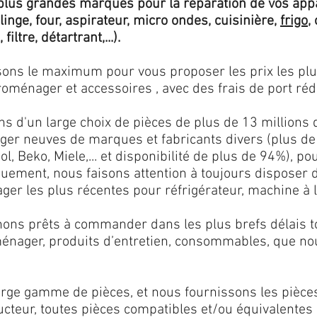
lus grandes marques pour la réparation de vos app
 linge, four, aspirateur, micro ondes, cuisinière,
frigo
,
 filtre, détartrant,...).
isons le maximum pour vous proposer les prix les pl
oménager et accessoires , avec des frais de port rédu
ns d'un large choix de pièces de plus de 13 millions 
er neuves de marques et fabricants divers (plus de
l, Beko, Miele,... et disponibilité de plus de 94%), p
iquement, nous faisons attention à toujours disposer
er les plus récentes pour réfrigérateur, machine à l
ons prêts à commander dans les plus brefs délais tou
ménager, produits d’entretien, consommables, que no
ge gamme de pièces, et nous fournissons les pièce
ructeur, toutes pièces compatibles et/ou équivalente