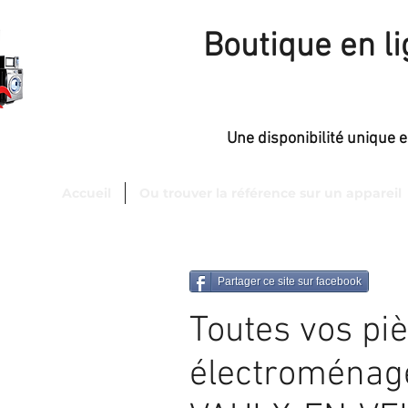
Boutique en l
Une disponibilité unique 
Accueil
Ou trouver la référence sur un appareil
sfaction
de 98 %.
Partager ce site sur facebook
Toutes vos pi
électroménag