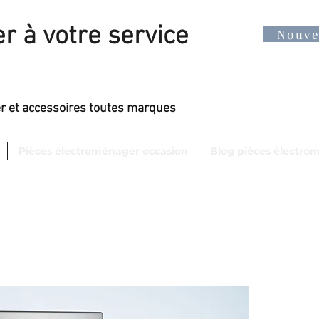
r à votre service
Nouv
er et accessoires toutes marques
Pièces électroménager occasion
Blog pièces électro