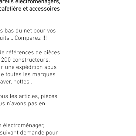
areils électroménagers,
 cafetière et accessoires
us bas du net pour vos
its... Comparez !!!
de références de pièces
 200 constructeurs,
our une expédition sous
 de toutes les marques
aver, hottes .
s les articles, pièces
us n'avons pas en
s électroménager,
s suivant demande pour