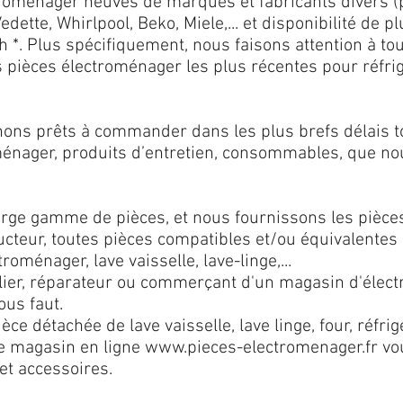
roménager neuves de marques et fabricants divers (
dette, Whirlpool, Beko, Miele,... et disponibilité de 
 *. Plus spécifiquement, nous faisons attention à to
 pièces électroménager les plus récentes pour réfri
ons prêts à commander dans les plus brefs délais tou
ménager, produits d’entretien, consommables, que no
ge gamme de pièces, et nous fournissons les pièce
ructeur, toutes pièces compatibles et/ou équivalente
roménager, lave vaisselle, lave-linge,...
lier, réparateur ou commerçant d'un magasin d'élec
ous faut.
e détachée de lave vaisselle, lave linge, four, réfrig
re magasin en ligne
www.pieces-electromenager.fr
vou
et accessoires.