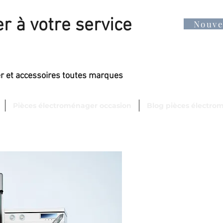
r à votre service
Nouv
er et accessoires toutes marques
Pièces électroménager occasion
Blog pièces électro