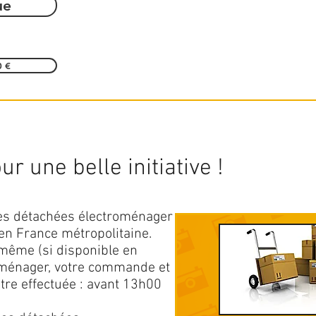
ue
0 €
r une belle initiative !
ces détachées électroménager
en France métropolitaine.
 même (si disponible en
roménager, votre commande et
être effectuée : avant 13h00