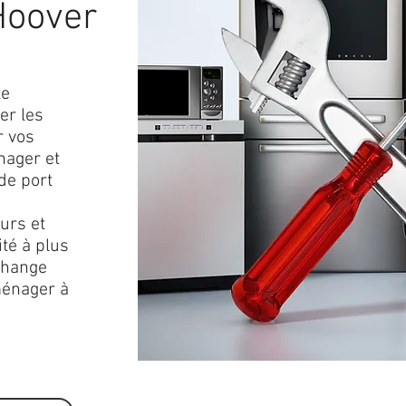
Hoover
le
r les
r vos
nager et
de port
urs et
ité à plus
change
ménager à