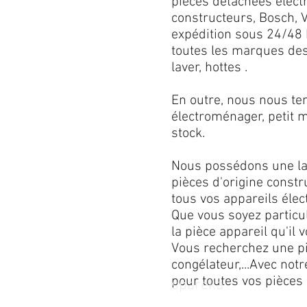
pièces détachées élect
constructeurs, Bosch, Ve
expédition sous 24/48 h
toutes les marques des
laver, hottes .
En outre, nous nous ten
électroménager, petit 
stock.
Nous possédons une lar
pièces d'origine const
tous vos appareils élect
Que vous soyez particu
la pièce appareil qu'il v
Vous recherchez une pièc
congélateur,...Avec not
pour toutes vos pièces 
spareka