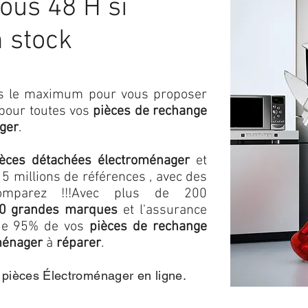
ous 48 H si
n stock
ons le maximum pour vous proposer
 pour toutes vos
pièces de rechange
ger
.
ièces détachées électroménager
et
5 millions de références , avec des
omparez !!!
Avec plus de 200
0 grandes marques
et l'assurance
s de 95% de vos
pièces de rechange
ménager
à
réparer
.
e pièces Électroménager en ligne.