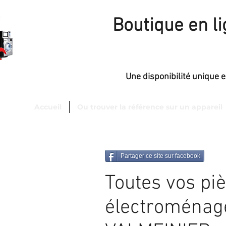
Boutique en l
Une disponibilité unique 
Accueil
Ou trouver la référence sur un appareil
sfaction
de 98 %.
Partager ce site sur facebook
Toutes vos pi
électroménag