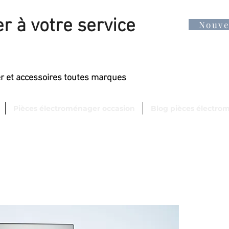
r à votre service
Nouv
er et accessoires toutes marques
Pièces électroménager occasion
Blog pièces électro