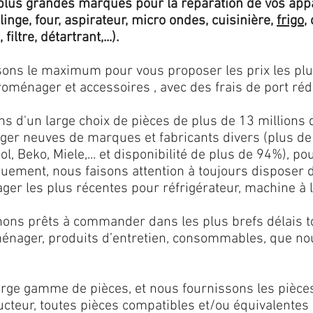
lus grandes marques pour la réparation de vos app
 linge, four, aspirateur, micro ondes, cuisinière,
frigo
,
 filtre, détartrant,...).
isons le maximum pour vous proposer les prix les pl
oménager et accessoires , avec des frais de port rédu
ns d'un large choix de pièces de plus de 13 millions 
er neuves de marques et fabricants divers (plus de
l, Beko, Miele,... et disponibilité de plus de 94%), p
iquement, nous faisons attention à toujours disposer
er les plus récentes pour réfrigérateur, machine à l
ons prêts à commander dans les plus brefs délais tou
ménager, produits d’entretien, consommables, que no
ge gamme de pièces, et nous fournissons les pièce
ructeur, toutes pièces compatibles et/ou équivalente