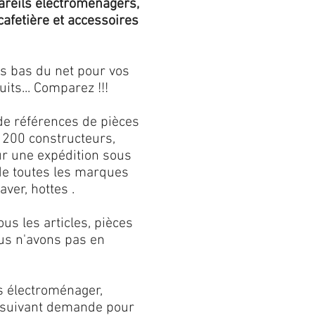
areils électroménagers,
 cafetière et accessoires
us bas du net pour vos
its... Comparez !!!
de références de pièces
 200 constructeurs,
our une expédition sous
 de toutes les marques
aver, hottes .
s les articles, pièces
us n'avons pas en
s électroménager,
s suivant demande pour