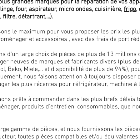
lus grandes marques pour la réparation de vos app
 linge, four, aspirateur, micro ondes, cuisinière,
frigo
,
 filtre, détartrant,...).
isons le maximum pour vous proposer les prix les pl
oménager et accessoires , avec des frais de port rédu
ns d'un large choix de pièces de plus de 13 millions 
er neuves de marques et fabricants divers (plus de
l, Beko, Miele,... et disponibilité de plus de 94%), p
iquement, nous faisons attention à toujours disposer
er les plus récentes pour réfrigérateur, machine à l
ons prêts à commander dans les plus brefs délais tou
ménager, produits d’entretien, consommables, que no
ge gamme de pièces, et nous fournissons les pièce
ructeur, toutes pièces compatibles et/ou équivalente