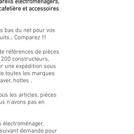
areils électroménagers,
 cafetière et accessoires
us bas du net pour vos
its... Comparez !!!
de références de pièces
 200 constructeurs,
our une expédition sous
 de toutes les marques
aver, hottes .
s les articles, pièces
us n'avons pas en
s électroménager,
s suivant demande pour