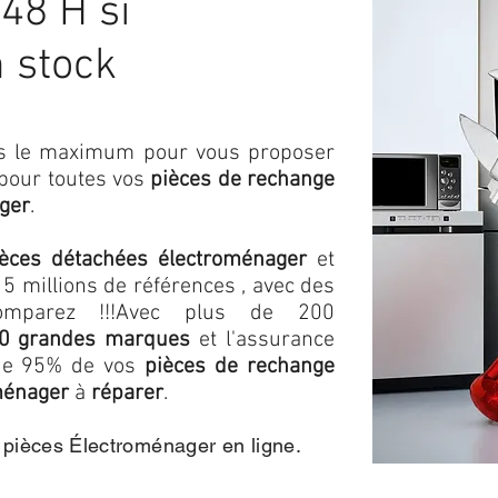
48 H si
n stock
ons le maximum pour vous proposer
 pour toutes vos
pièces de rechange
ger
.
ièces détachées électroménager
et
5 millions de références , avec des
omparez !!!
Avec plus de 200
0 grandes marques
et l'assurance
s de 95% de vos
pièces de rechange
ménager
à
réparer
.
e pièces Électroménager en ligne.