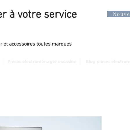
r à votre service
Nouv
er et accessoires toutes marques
Pièces électroménager occasion
Blog pièces électro