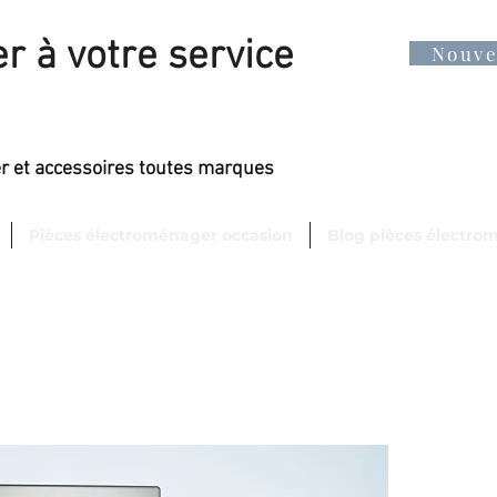
r à votre service
Nouv
er et accessoires toutes marques
Pièces électroménager occasion
Blog pièces électro