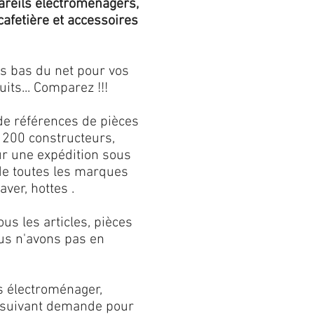
areils électroménagers,
 cafetière et accessoires
us bas du net pour vos
its... Comparez !!!
de références de pièces
 200 constructeurs,
our une expédition sous
 de toutes les marques
aver, hottes .
s les articles, pièces
us n'avons pas en
s électroménager,
s suivant demande pour