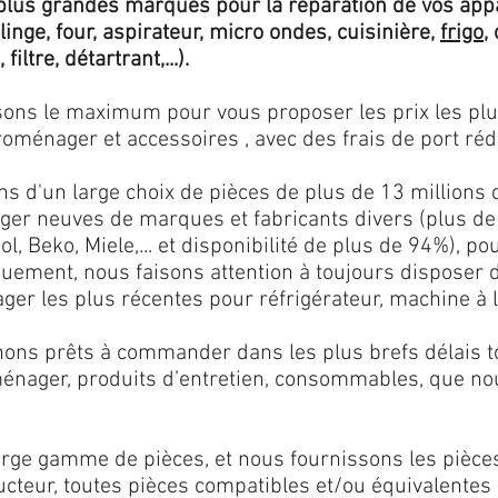
lus grandes marques pour la réparation de vos app
 linge, four, aspirateur, micro ondes, cuisinière,
frigo
,
 filtre, détartrant,...).
isons le maximum pour vous proposer les prix les pl
oménager et accessoires , avec des frais de port rédu
ns d'un large choix de pièces de plus de 13 millions 
er neuves de marques et fabricants divers (plus de
l, Beko, Miele,... et disponibilité de plus de 94%), p
iquement, nous faisons attention à toujours disposer
er les plus récentes pour réfrigérateur, machine à l
ons prêts à commander dans les plus brefs délais tou
ménager, produits d’entretien, consommables, que no
ge gamme de pièces, et nous fournissons les pièce
ructeur, toutes pièces compatibles et/ou équivalente