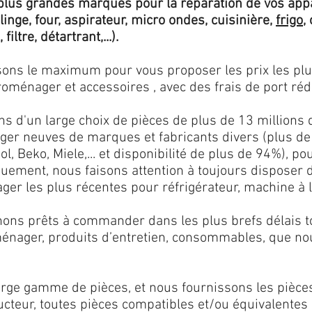
lus grandes marques pour la réparation de vos app
 linge, four, aspirateur, micro ondes, cuisinière,
frigo
,
 filtre, détartrant,...).
isons le maximum pour vous proposer les prix les pl
oménager et accessoires , avec des frais de port rédu
ns d'un large choix de pièces de plus de 13 millions 
er neuves de marques et fabricants divers (plus de
l, Beko, Miele,... et disponibilité de plus de 94%), p
iquement, nous faisons attention à toujours disposer
er les plus récentes pour réfrigérateur, machine à l
ons prêts à commander dans les plus brefs délais tou
ménager, produits d’entretien, consommables, que no
ge gamme de pièces, et nous fournissons les pièce
ructeur, toutes pièces compatibles et/ou équivalente