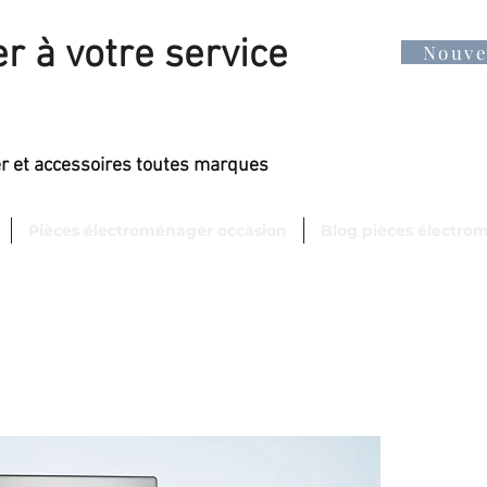
r à votre service
Nouv
er et accessoires toutes marques
Pièces électroménager occasion
Blog pièces électro