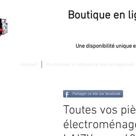
Boutique en l
Une disponibilité unique 
Accueil
Ou trouver la référence sur un appareil
sfaction
de 98 %.
Partager ce site sur facebook
Toutes vos pi
électroménag