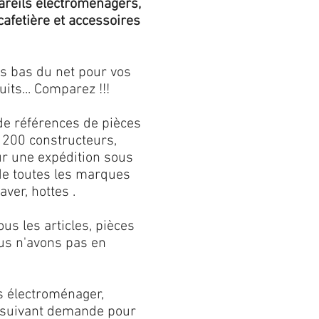
areils électroménagers,
 cafetière et accessoires
us bas du net pour vos
its... Comparez !!!
de références de pièces
 200 constructeurs,
our une expédition sous
 de toutes les marques
aver, hottes .
s les articles, pièces
us n'avons pas en
s électroménager,
s suivant demande pour