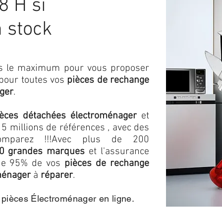
8 H si
n stock
ons le maximum pour vous proposer
 pour toutes vos
pièces de rechange
ger
.
ièces détachées électroménager
et
5 millions de références , avec des
omparez !!!
Avec plus de 200
0 grandes marques
et l'assurance
s de 95% de vos
pièces de rechange
ménager
à
réparer
.
e pièces Électroménager en ligne.