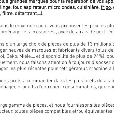
lus grandes marques pour la réparation de vos app
 linge, four, aspirateur, micro ondes, cuisinière,
frigo
,
 filtre, détartrant,...).
isons le maximum pour vous proposer les prix les pl
oménager et accessoires , avec des frais de port rédu
ns d'un large choix de pièces de plus de 13 millions 
er neuves de marques et fabricants divers (plus de
l, Beko, Miele,... et disponibilité de plus de 94%), p
iquement, nous faisons attention à toujours disposer
er les plus récentes pour réfrigérateur, machine à l
ons prêts à commander dans les plus brefs délais tou
ménager, produits d’entretien, consommables, que no
ge gamme de pièces, et nous fournissons les pièce
ructeur, toutes pièces compatibles et/ou équivalente