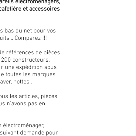
areils électroménagers,
 cafetière et accessoires
us bas du net pour vos
its... Comparez !!!
de références de pièces
 200 constructeurs,
our une expédition sous
 de toutes les marques
aver, hottes .
s les articles, pièces
us n'avons pas en
s électroménager,
s suivant demande pour