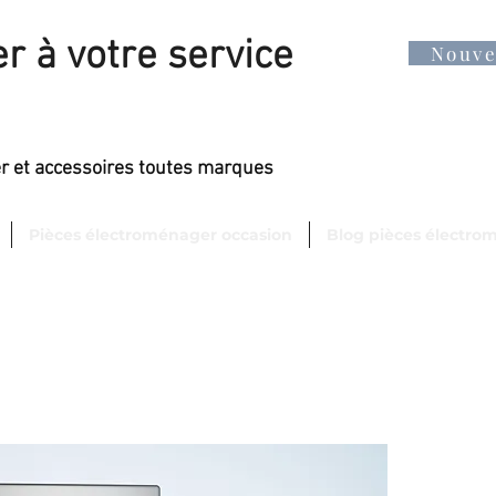
r à votre service
Nouv
er et accessoires toutes marques
Pièces électroménager occasion
Blog pièces électro