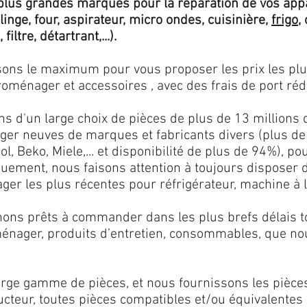
lus grandes marques pour la réparation de vos app
 linge, four, aspirateur, micro ondes, cuisinière,
frigo
,
 filtre, détartrant,...).
isons le maximum pour vous proposer les prix les pl
oménager et accessoires , avec des frais de port rédu
ns d'un large choix de pièces de plus de 13 millions 
er neuves de marques et fabricants divers (plus de
l, Beko, Miele,... et disponibilité de plus de 94%), p
iquement, nous faisons attention à toujours disposer
er les plus récentes pour réfrigérateur, machine à l
ons prêts à commander dans les plus brefs délais tou
ménager, produits d’entretien, consommables, que no
ge gamme de pièces, et nous fournissons les pièce
ructeur, toutes pièces compatibles et/ou équivalente