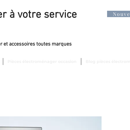
r à votre service
Nouv
er et accessoires toutes marques
Pièces électroménager occasion
Blog pièces électro