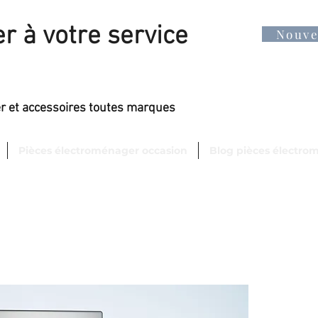
r à votre service
Nouv
er et accessoires toutes marques
Pièces électroménager occasion
Blog pièces électro