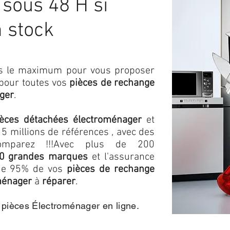
ous 48 H si
n stock
ons le maximum pour vous proposer
 pour toutes vos
pièces de rechange
ger
.
ièces détachées électroménager
et
5 millions de références , avec des
omparez !!!
Avec plus de 200
0 grandes marques
et l'assurance
s de 95% de vos
pièces de rechange
ménager
à
réparer
.
e pièces Électroménager en ligne.