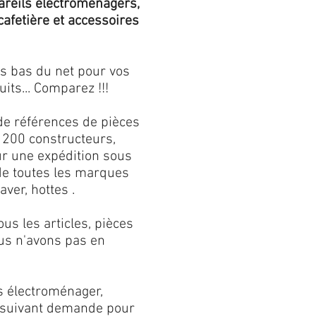
areils électroménagers,
 cafetière et accessoires
us bas du net pour vos
its... Comparez !!!
de références de pièces
 200 constructeurs,
our une expédition sous
 de toutes les marques
aver, hottes .
s les articles, pièces
us n'avons pas en
s électroménager,
s suivant demande pour