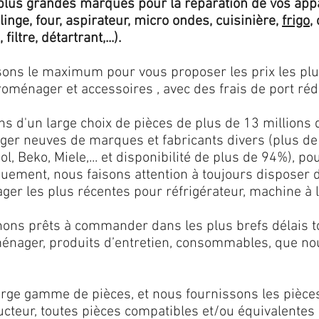
lus grandes marques pour la réparation de vos app
 linge, four, aspirateur, micro ondes, cuisinière,
frigo
,
 filtre, détartrant,...).
isons le maximum pour vous proposer les prix les pl
oménager et accessoires , avec des frais de port rédu
ns d'un large choix de pièces de plus de 13 millions 
er neuves de marques et fabricants divers (plus de
l, Beko, Miele,... et disponibilité de plus de 94%), p
iquement, nous faisons attention à toujours disposer
er les plus récentes pour réfrigérateur, machine à l
ons prêts à commander dans les plus brefs délais tou
ménager, produits d’entretien, consommables, que no
ge gamme de pièces, et nous fournissons les pièce
ructeur, toutes pièces compatibles et/ou équivalente