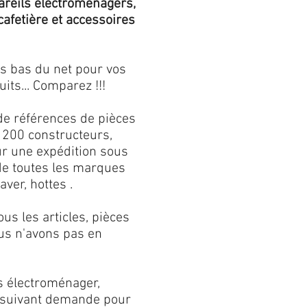
areils électroménagers,
 cafetière et accessoires
us bas du net pour vos
its... Comparez !!!
de références de pièces
 200 constructeurs,
our une expédition sous
 de toutes les marques
aver, hottes .
s les articles, pièces
us n'avons pas en
s électroménager,
s suivant demande pour