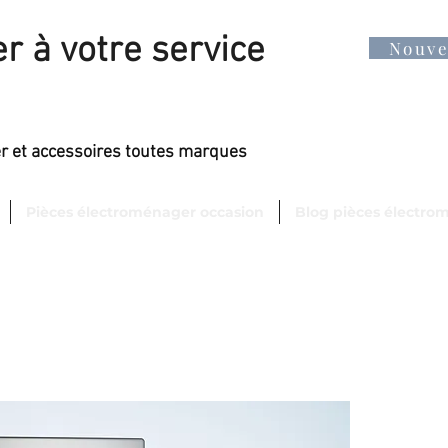
r à votre service
Nouv
er et accessoires toutes marques
Pièces électroménager occasion
Blog pièces électro