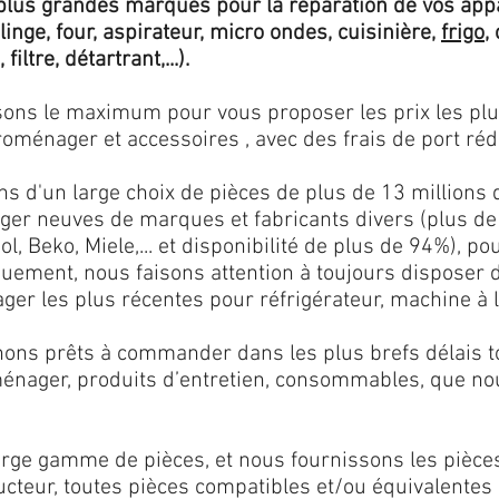
lus grandes marques pour la réparation de vos app
 linge, four, aspirateur, micro ondes, cuisinière,
frigo
,
 filtre, détartrant,...).
isons le maximum pour vous proposer les prix les pl
oménager et accessoires , avec des frais de port rédu
ns d'un large choix de pièces de plus de 13 millions 
er neuves de marques et fabricants divers (plus de
l, Beko, Miele,... et disponibilité de plus de 94%), p
iquement, nous faisons attention à toujours disposer
er les plus récentes pour réfrigérateur, machine à l
ons prêts à commander dans les plus brefs délais tou
ménager, produits d’entretien, consommables, que no
ge gamme de pièces, et nous fournissons les pièce
ructeur, toutes pièces compatibles et/ou équivalente