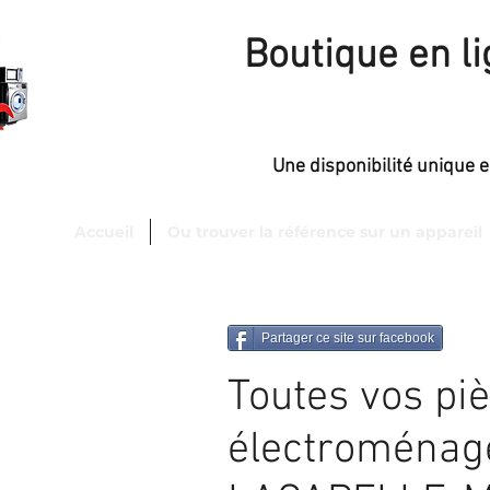
Boutique en l
Une disponibilité unique 
Accueil
Ou trouver la référence sur un appareil
sfaction
de 98 %.
Partager ce site sur facebook
Toutes vos pi
électroménag