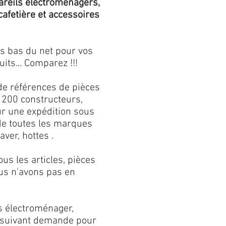
areils électroménagers,
 cafetière et accessoires
us bas du net pour vos
its... Comparez !!!
de références de pièces
 200 constructeurs,
our une expédition sous
 de toutes les marques
aver, hottes .
s les articles, pièces
us n'avons pas en
s électroménager,
s suivant demande pour