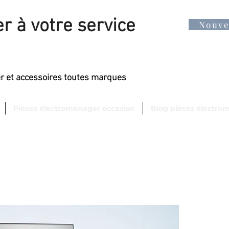
r à votre service
Nouv
er et accessoires toutes marques
Pièces électroménager occasion
Blog pièces électro