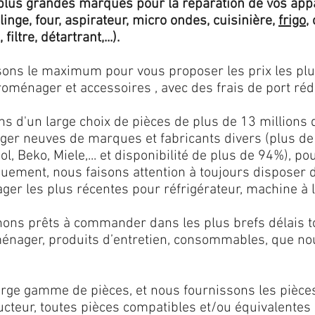
lus grandes marques pour la réparation de vos app
 linge, four, aspirateur, micro ondes, cuisinière,
frigo
,
 filtre, détartrant,...).
isons le maximum pour vous proposer les prix les pl
oménager et accessoires , avec des frais de port rédu
ns d'un large choix de pièces de plus de 13 millions 
er neuves de marques et fabricants divers (plus de
l, Beko, Miele,... et disponibilité de plus de 94%), p
iquement, nous faisons attention à toujours disposer
er les plus récentes pour réfrigérateur, machine à l
ons prêts à commander dans les plus brefs délais tou
ménager, produits d’entretien, consommables, que no
ge gamme de pièces, et nous fournissons les pièce
ructeur, toutes pièces compatibles et/ou équivalente