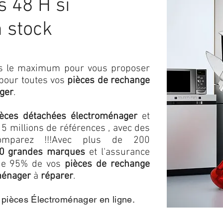
 48 H si
n stock
ons le maximum pour vous proposer
 pour toutes vos
pièces de rechange
ger
.
ièces détachées électroménager
et
5 millions de références , avec des
omparez !!!
Avec plus de 200
0 grandes marques
et l'assurance
s de 95% de vos
pièces de rechange
ménager
à
réparer
.
e pièces Électroménager en ligne.