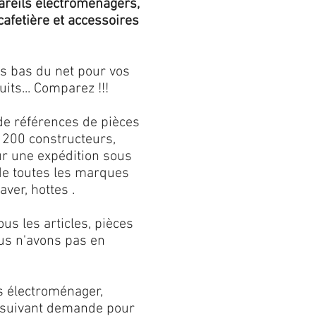
areils électroménagers,
 cafetière et accessoires
us bas du net pour vos
its... Comparez !!!
de références de pièces
 200 constructeurs,
our une expédition sous
 de toutes les marques
aver, hottes .
s les articles, pièces
us n'avons pas en
s électroménager,
s suivant demande pour