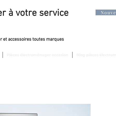
r à votre service
Nouv
er et accessoires toutes marques
Pièces électroménager occasion
Blog pièces électro