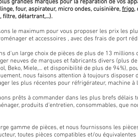
lus grandes marques pour la réparation de vos app
 linge, four, aspirateur, micro ondes, cuisinière,
frigo
,
 filtre, détartrant,...).
isons le maximum pour vous proposer les prix les pl
oménager et accessoires , avec des frais de port rédu
ns d'un large choix de pièces de plus de 13 millions 
er neuves de marques et fabricants divers (plus de
l, Beko, Miele,... et disponibilité de plus de 94%), p
iquement, nous faisons attention à toujours disposer
er les plus récentes pour réfrigérateur, machine à l
ons prêts à commander dans les plus brefs délais tou
ménager, produits d’entretien, consommables, que no
ge gamme de pièces, et nous fournissons les pièce
ructeur, toutes pièces compatibles et/ou équivalente