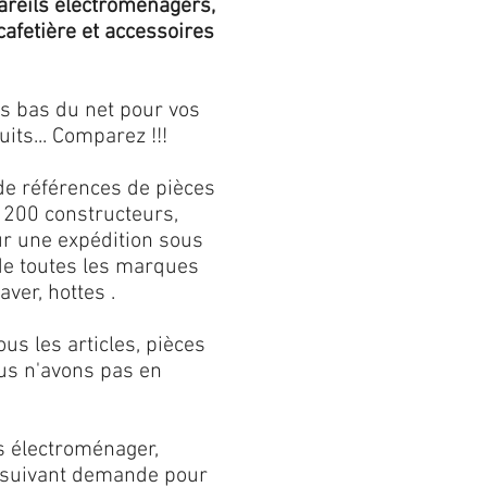
areils électroménagers,
 cafetière et accessoires
us bas du net pour vos
its... Comparez !!!
de références de pièces
 200 constructeurs,
our une expédition sous
 de toutes les marques
aver, hottes .
s les articles, pièces
us n'avons pas en
s électroménager,
s suivant demande pour