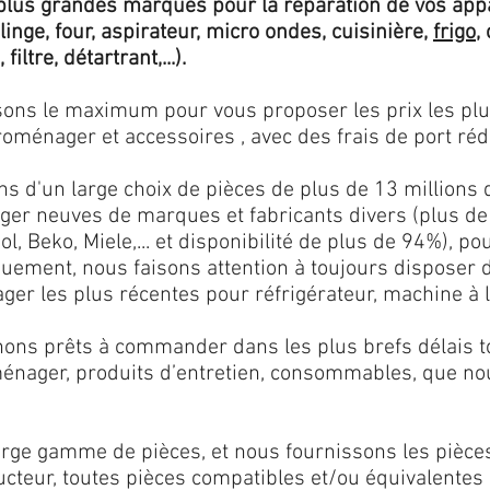
lus grandes marques pour la réparation de vos app
 linge, four, aspirateur, micro ondes, cuisinière,
frigo
,
 filtre, détartrant,...).
isons le maximum pour vous proposer les prix les pl
oménager et accessoires , avec des frais de port rédu
ns d'un large choix de pièces de plus de 13 millions 
er neuves de marques et fabricants divers (plus de
l, Beko, Miele,... et disponibilité de plus de 94%), p
iquement, nous faisons attention à toujours disposer
er les plus récentes pour réfrigérateur, machine à l
ons prêts à commander dans les plus brefs délais tou
ménager, produits d’entretien, consommables, que no
ge gamme de pièces, et nous fournissons les pièce
ructeur, toutes pièces compatibles et/ou équivalente