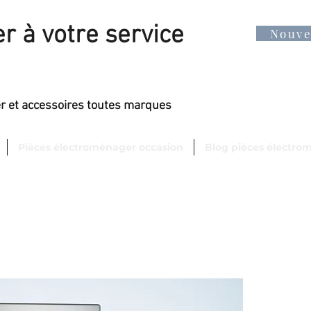
r à votre service
Nouv
er et accessoires toutes marques
Pièces électroménager occasion
Blog pièces électro