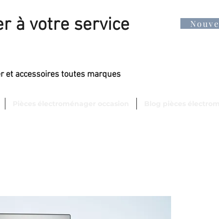
r à votre service
Nouv
er et accessoires toutes marques
Pièces électroménager occasion
Blog pièces électro