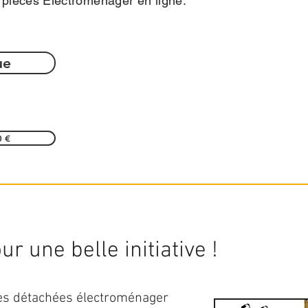
e pièces Électroménager en ligne.
ue
0 €
r une belle initiative !
ces détachées électroménager