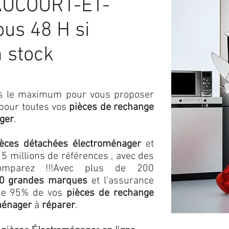
UCOURT-ET-
us 48 H si
n stock
ons le maximum pour vous proposer
 pour toutes vos
pièces de rechange
ger
.
ièces détachées électroménager
et
5 millions de références , avec des
omparez !!!
Avec plus de 200
0 grandes marques
et l'assurance
s de 95% de vos
pièces de rechange
ménager
à
réparer
.