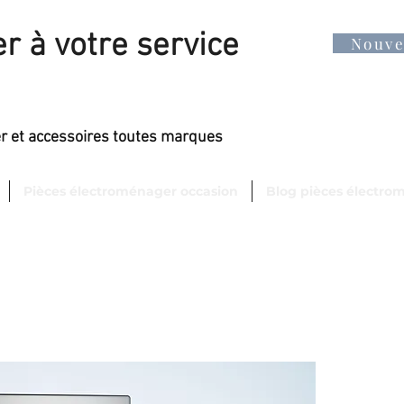
r à votre service
Nouv
er et accessoires toutes marques
Pièces électroménager occasion
Blog pièces électro