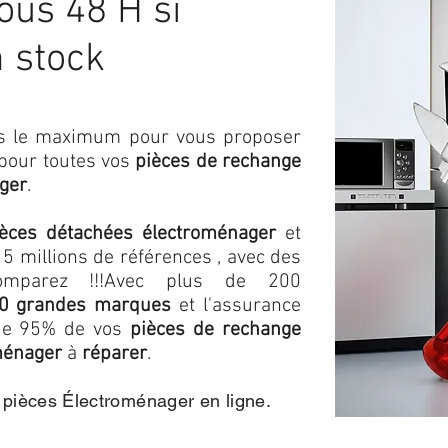
us 48 H si
n stock
ons le maximum pour vous proposer
 pour toutes vos
pièces de rechange
ger
.
ièces détachées électroménager
et
5 millions de références , avec des
omparez !!!
Avec plus de 200
0 grandes marques
et l'assurance
s de 95% de vos
pièces de rechange
ménager
à
réparer
.
e pièces Électroménager en ligne.