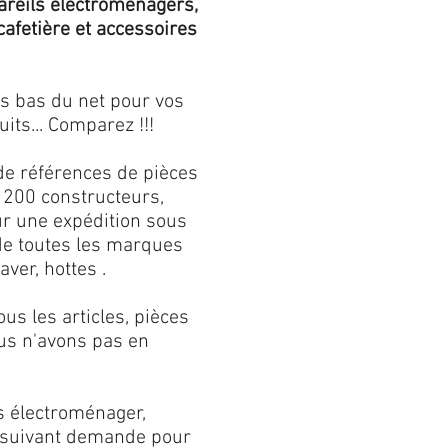
areils électroménagers,
 cafetière et accessoires
us bas du net pour vos
its... Comparez !!!
de références de pièces
 200 constructeurs,
our une expédition sous
 de toutes les marques
aver, hottes .
s les articles, pièces
us n'avons pas en
s électroménager,
s suivant demande pour