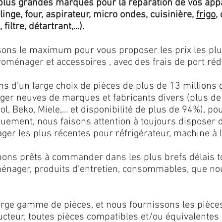
lus grandes marques pour la réparation de vos app
 linge, four, aspirateur, micro ondes, cuisinière,
frigo
,
 filtre, détartrant,...).
isons le maximum pour vous proposer les prix les pl
oménager et accessoires , avec des frais de port rédu
ns d'un large choix de pièces de plus de 13 millions 
er neuves de marques et fabricants divers (plus de
l, Beko, Miele,... et disponibilité de plus de 94%), p
iquement, nous faisons attention à toujours disposer
er les plus récentes pour réfrigérateur, machine à l
ons prêts à commander dans les plus brefs délais tou
ménager, produits d’entretien, consommables, que no
ge gamme de pièces, et nous fournissons les pièce
ructeur, toutes pièces compatibles et/ou équivalente