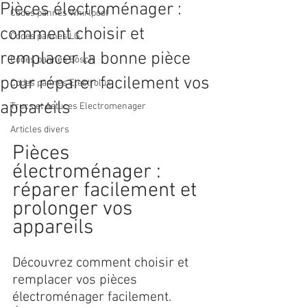
Pièces électroménager :
Codes pannes Whirlpool
comment choisir et
Codes pannes LG
remplacer la bonne pièce
Codes pannes Bosch
pour réparer facilement vos
Codes pannes Electrolux
appareils
Trucs et Astuces Electromenager
Articles divers
Pièces 
électroménager : 
réparer facilement et 
prolonger vos 
appareils
Découvrez comment choisir et 
remplacer vos pièces 
électroménager facilement. 