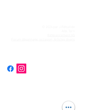
Liebherr
| Nilfisk | Alkaline | Saeco | Riviera |
Whirlpool
| Zibro |
Hotpoint Ariston
|
Roblin
|
Bosch
|
Signature
Moulinex
|
Beko
|
LG
|
De
Dietrich
|
Miele
|
Brandt
|
Vedette
|
Thomson
|
Laden
|
Siemens
© 2024 par J.Rébullido
Albi, Tarn
Référencement AS
Forum dépannage, occasion, Articles divers
Electromenager | Depanner-son-lave-linge
(ebookelectromenager.wixsite.com)
Service client :
- Nous contacter
-
Livraison rapide
- Paiement
CB
/
Paypal