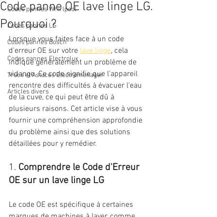
Code panne OE lave linge LG.
Codes pannes Whirlpool
Pourquoi ?
Codes pannes LG
Lorsque vous faites face à un code 
Codes pannes Bosch
d'erreur OE sur votre 
lave linge
, cela 
Codes pannes Electrolux
indique généralement un problème de 
vidange. Ce code signifie que l'appareil 
Trucs et Astuces Electromenager
rencontre des difficultés à évacuer l'eau 
Articles divers
de la cuve, ce qui peut être dû à 
plusieurs raisons. Cet article vise à vous 
fournir une compréhension approfondie 
du problème ainsi que des solutions 
détaillées pour y remédier.
1. 
Comprendre le Code d'Erreur 
OE sur un lave linge LG
Le code OE est spécifique à certaines 
marques de machines à laver, comme 