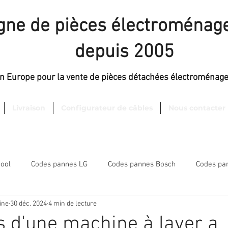
igne de pièces électroménage
depuis 2005
en Europe pour la vente de pièces détachées électroménag
Livraison
Configurateur de câbles
Nous contacter
ool
Codes pannes LG
Codes pannes Bosch
Codes pan
ine
30 déc. 2024
4 min de lecture
Articles divers
 d'une machine à laver a