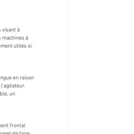
visant à 
es machines à 
ment utiles si 
ongue en raison 
’agitateur. 
ble, un 
ent frontal 
rmet de faire 