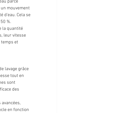
eau parce 
ur un mouvement 
é d'eau. Cela se 
 50 %.
 la quantité 
, leur vitesse 
 temps et 
e lavage grâce 
esse tout en 
nes sont 
ficace des 
 avancées, 
ycle en fonction 