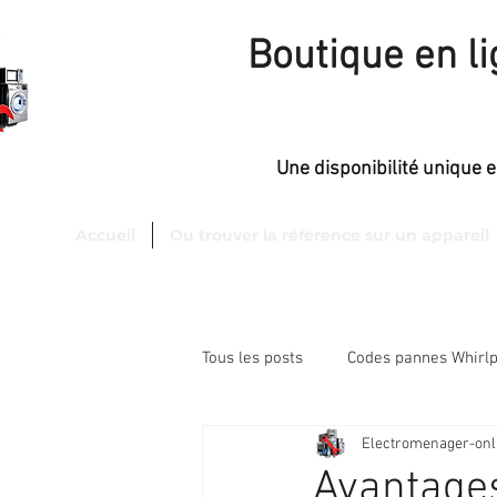
Boutique en l
Une disponibilité unique 
Accueil
Ou trouver la référence sur un appareil
sfaction
de 98 %.
Tous les posts
Codes pannes Whirlp
Electromenager-onl
Trucs et Astuces Electromenager
Avantages