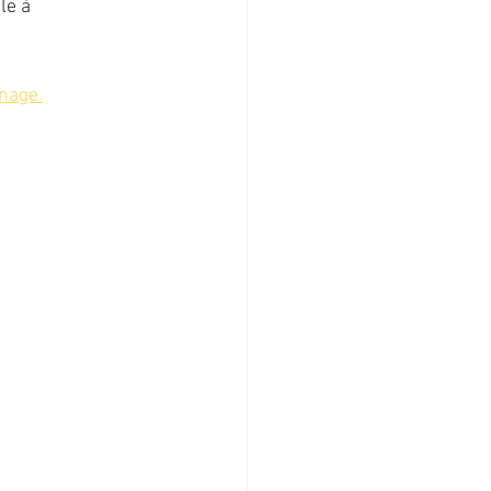
le à 
nage 