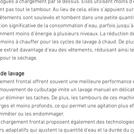
ogues à chargement par le dessus. Elles utilisent moins d'
nt pas tout le tambour. Au lieu de cela, elles s’appuient s
vêtements sont soulevés et tombent dans une petite quantit
tion significative de la consommation d’eau, parfois jusqu’à
mment moins d’énergie à plusieurs niveaux. La réduction de
 a moins à chauffer pour les cycles de lavage à chaud. De plus
e extrait davantage d’eau des vêtements, réduisant ainsi le
 pour le séchage.
 de lavage
ement frontal offrent souvent une meilleure performance d
 mouvement de culbutage imite un lavage manuel en délicat
our éliminer les taches. De plus, les tambours de ces machi
ges et moins profonds, ce qui permet une agitation plus ef
emmêler ou les endommager.
 chargement frontal proposent également des technologies
s adaptatifs qui ajustent la quantité d'eau et la durée du c