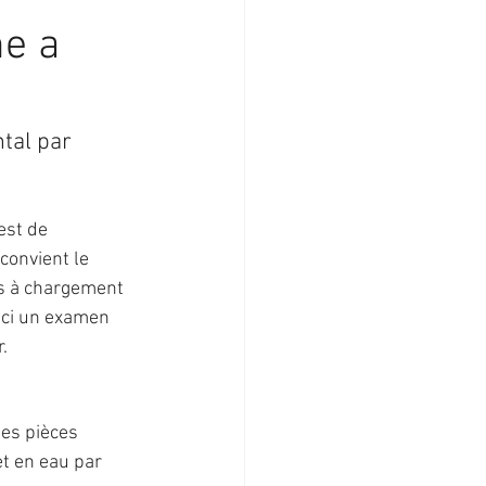
ne a
tal par 
est de 
onvient le 
es à chargement 
ci un examen 
.
es pièces 
t en eau par 