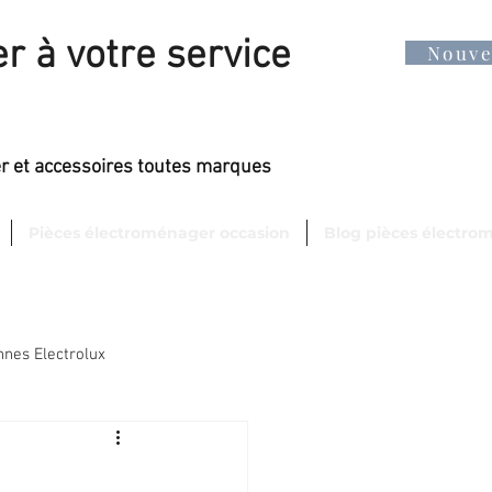
r à votre service
Nouv
er et accessoires toutes marques
Pièces électroménager occasion
Blog pièces électro
nes Electrolux