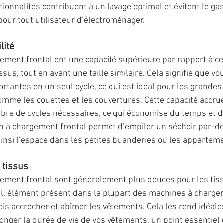
tionnalités contribuent à un lavage optimal et évitent le gas
pour tout utilisateur d’électroménager.
lité
ment frontal ont une capacité supérieure par rapport à cel
us, tout en ayant une taille similaire. Cela signifie que vo
tantes en un seul cycle, ce qui est idéal pour les grandes 
omme les couettes et les couvertures. Cette capacité accrue
re de cycles nécessaires, ce qui économise du temps et de
on à chargement frontal permet d’empiler un séchoir par-de
insi l’espace dans les petites buanderies ou les appartem
 tissus
ment frontal sont généralement plus douces pour les tissu
al, élément présent dans la plupart des machines à charge
ois accrocher et abîmer les vêtements. Cela les rend idéale
longer la durée de vie de vos vêtements, un point essentiel 