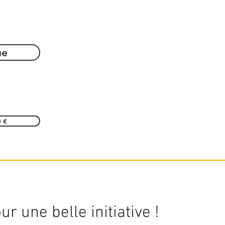
ue
0 €
r une belle initiative !