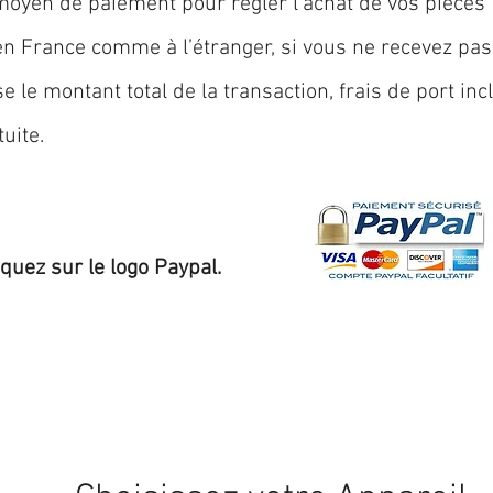
oyen de paiement pour régler l'achat de vos pièces
 en
France
comme à l’étranger, si vous ne recevez pas
 le montant total de la transaction, frais de port inc
uite.
iquez sur le logo Paypal.
Expédition sous 24/48h
* si disponible en stock