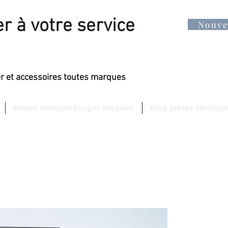
r à votre service
Nouv
er et accessoires toutes marques
Pièces électroménager occasion
Blog pièces électro