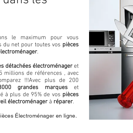
 dans les
isons le maximum pour vous
as du net pour toutes vos
pièces
électroménager
.
es détachées électroménager
et
 millions de références , avec
omparez !!!
Avec plus de 200
3000 grandes marques
et
ité à plus de 95% de vos
pièces
eil électroménager
à
réparer
.
pièces Électroménager en ligne.