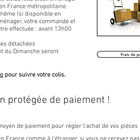
en France métropolitaine.
 même (si disponible en
roménager, votre commande et
être effectuée : avant 13h00
es détachées
et du Dimanche seront
Frais de 
.
mo
pour suivre votre colis
on protégée de paiement !
oyen de paiement pour régler l'achat de vos pièces
 en
France
comme à l’étranger, si vous ne recevez pas