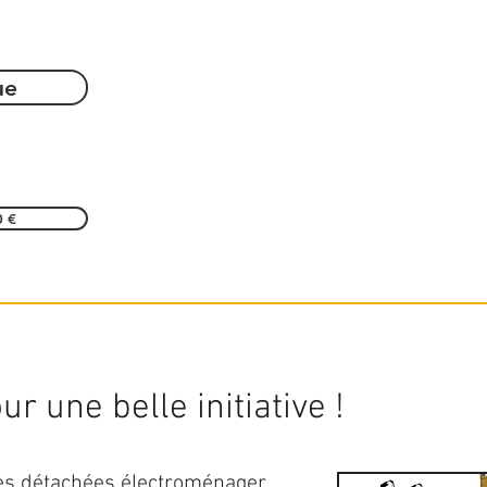
ue
0 €
r une belle initiative !
ces détachées électroménager