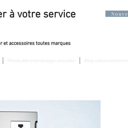
r à votre service
Nouv
er et accessoires toutes marques
Pièces électroménager occasion
Blog pièces électro