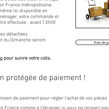
en France métropolitaine.
 même (si disponible en
roménager, votre commande et
être effectuée : avant 13h00
es détachées
et du Dimanche seront
Frais de 
.
mo
pour suivre votre colis
on protégée de paiement !
oyen de paiement pour régler l'achat de vos pièces
 en
France
comme à l’étranger, si vous ne recevez pas