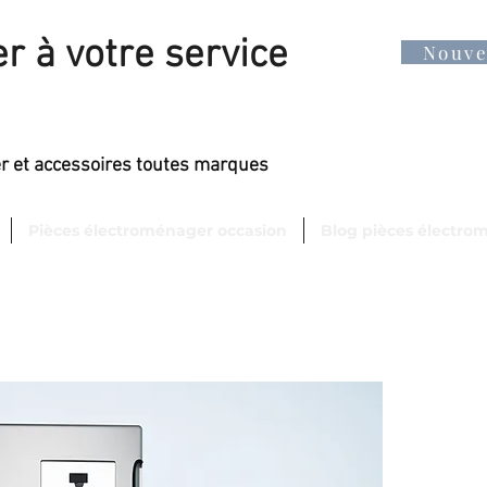
r à votre service
Nouv
er et accessoires toutes marques
Pièces électroménager occasion
Blog pièces électro