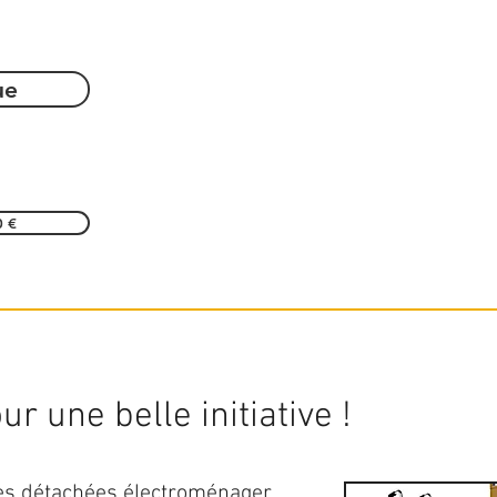
ue
0 €
r une belle initiative !
ces détachées électroménager