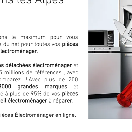
ns les Alpes-
isons le maximum pour vous
as du net pour toutes vos
pièces
électroménager
.
es détachées électroménager
et
 millions de références , avec
omparez !!!
Avec plus de 200
3000 grandes marques
et
ité à plus de 95% de vos
pièces
eil électroménager
à
réparer
.
pièces Électroménager en ligne.