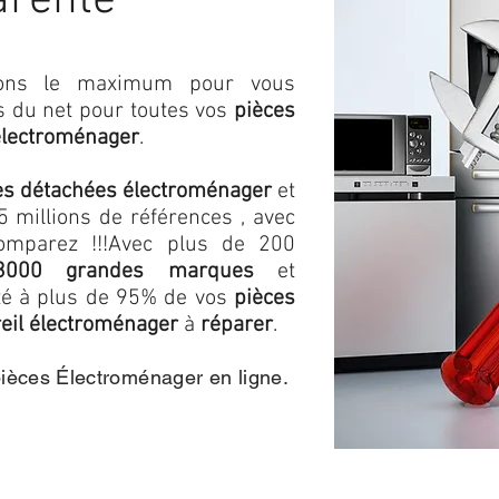
arente
isons le maximum pour vous
as du net pour toutes vos
pièces
électroménager
.
es détachées électroménager
et
 millions de références , avec
omparez !!!
Avec plus de 200
3000 grandes marques
et
ité à plus de 95% de vos
pièces
eil électroménager
à
réparer
.
pièces Électroménager en ligne.