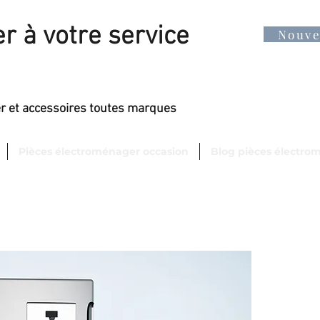
r à votre service
Nouv
er et accessoires toutes marques
Pièces électroménager occasion
Blog pièces électro