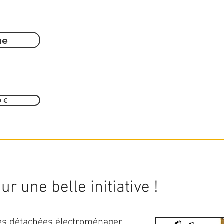
ue
0 €
r une belle initiative !
ces détachées électroménager