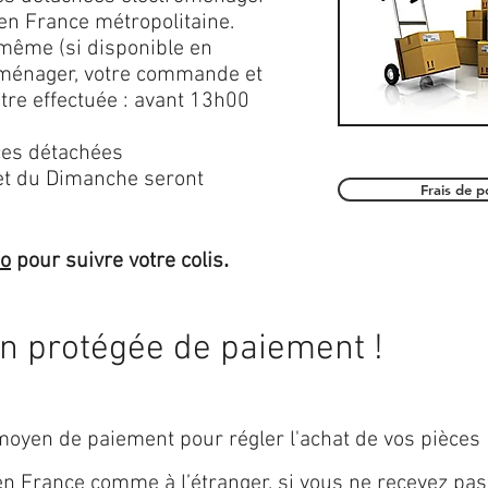
en France métropolitaine.
 même (si disponible en
roménager, votre commande et
être effectuée : avant 13h00
es détachées
et du Dimanche seront
Frais de 
.
mo
pour suivre votre colis
on protégée de paiement !
oyen de paiement pour régler l'achat de vos pièces
 en
France
comme à l’étranger, si vous ne recevez pas