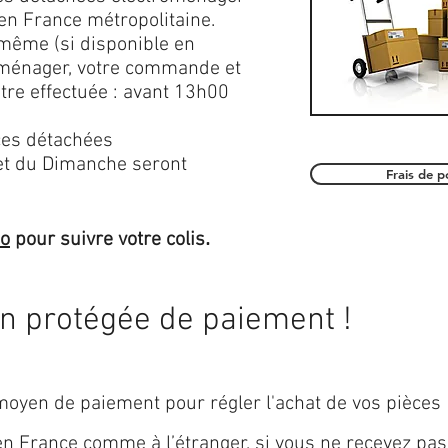
en France métropolitaine.
 même (si disponible en
roménager, votre commande et
être effectuée : avant 13h00
es détachées
et du Dimanche seront
Frais de 
.
mo
pour suivre votre colis
on protégée de paiement !
oyen de paiement pour régler l'achat de vos pièces
 en
France
comme à l’étranger, si vous ne recevez pas