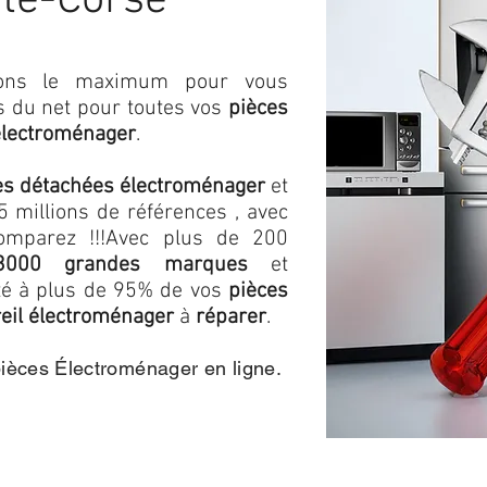
te-Corse
isons le maximum pour vous
as du net pour toutes vos
pièces
électroménager
.
es détachées électroménager
et
 millions de références , avec
omparez !!!
Avec plus de 200
3000 grandes marques
et
ité à plus de 95% de vos
pièces
eil électroménager
à
réparer
.
pièces Électroménager en ligne.