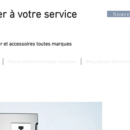
r à votre service
Nouv
er et accessoires toutes marques
Pièces électroménager occasion
Blog pièces électro