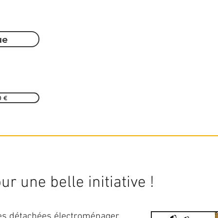
ue
0 €
r une belle initiative !
ces détachées électroménager