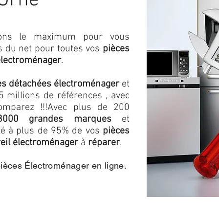
'Orne
isons le maximum pour vous
as du net pour toutes vos
pièces
électroménager
.
es détachées électroménager
et
 millions de références , avec
omparez !!!
Avec plus de 200
3000 grandes marques
et
ité à plus de 95% de vos
pièces
eil électroménager
à
réparer
.
pièces Électroménager en ligne.