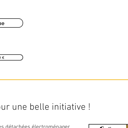
ue
0 €
r une belle initiative !
ces détachées électroménager