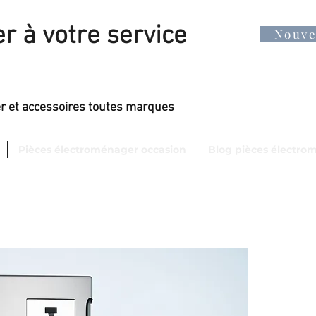
r à votre service
Nouv
er et accessoires toutes marques
Pièces électroménager occasion
Blog pièces électro