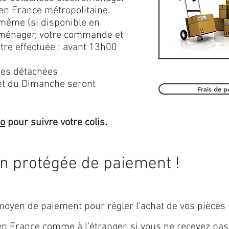
en France métropolitaine.
 même (si disponible en
roménager, votre commande et
être effectuée : avant 13h00
es détachées
et du Dimanche seront
Frais de 
.
mo
pour suivre votre colis
on protégée de paiement !
oyen de paiement pour régler l'achat de vos pièces
 en
France
comme à l’étranger, si vous ne recevez pas