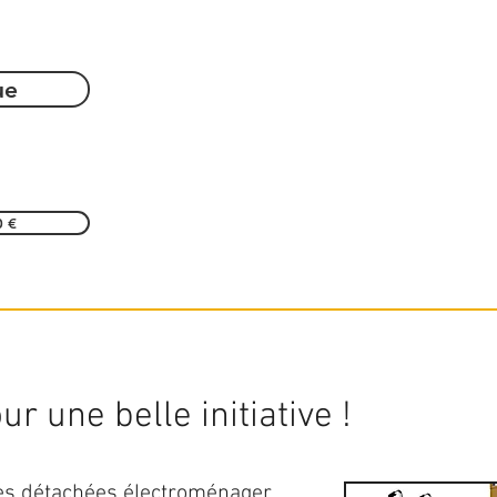
ue
0 €
r une belle initiative !
ces détachées électroménager