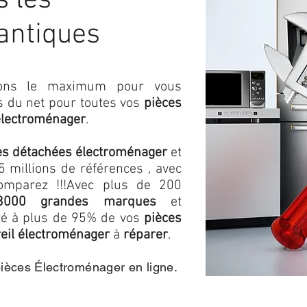
s les
antiques
isons le maximum pour vous
as du net pour toutes vos
pièces
électroménager
.
es détachées électroménager
et
 millions de références , avec
omparez !!!
Avec plus de 200
3000 grandes marques
et
ité à plus de 95% de vos
pièces
eil électroménager
à
réparer
.
pièces Électroménager en ligne.