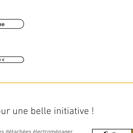
ue
0 €
r une belle initiative !
ces détachées électroménager