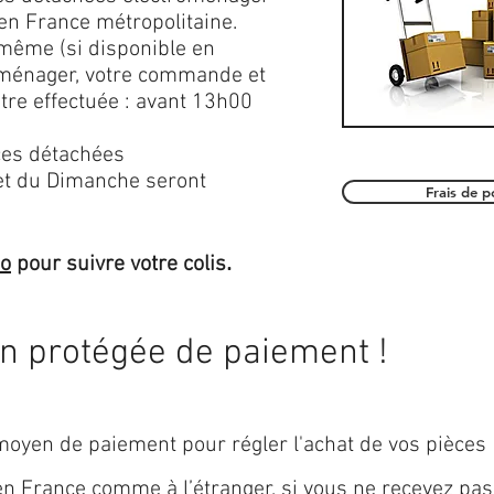
en France métropolitaine.
 même (si disponible en
roménager, votre commande et
être effectuée : avant 13h00
es détachées
et du Dimanche seront
Frais de 
.
mo
pour suivre votre colis
on protégée de paiement !
oyen de paiement pour régler l'achat de vos pièces
 en
France
comme à l’étranger, si vous ne recevez pas