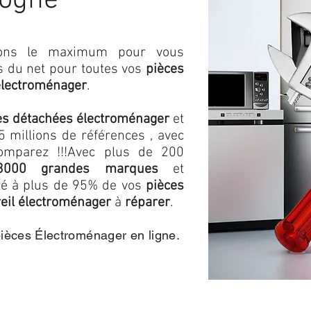
dogne
isons le maximum pour vous
as du net pour toutes vos
pièces
électroménager
.
es détachées électroménager
et
 millions de références , avec
omparez !!!
Avec plus de 200
3000 grandes marques
et
ité à plus de 95% de vos
pièces
eil électroménager
à
réparer
.
pièces Électroménager en ligne.