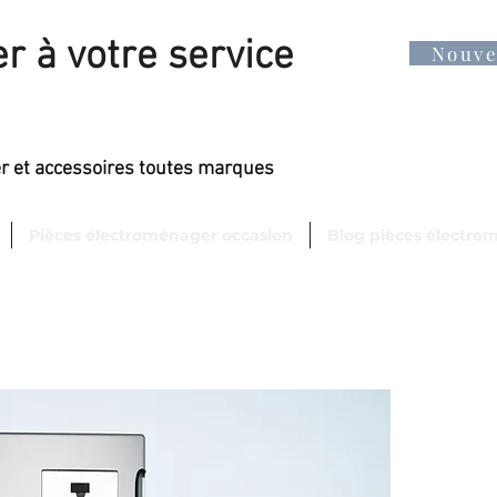
r à votre service
Nouv
er et accessoires toutes marques
Pièces électroménager occasion
Blog pièces électro