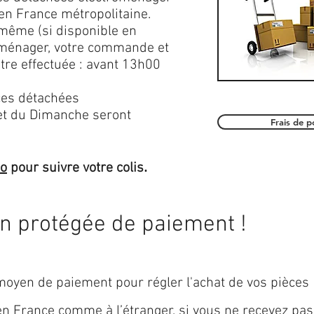
en France métropolitaine.
 même (si disponible en
roménager, votre commande et
être effectuée : avant 13h00
es détachées
et du Dimanche seront
Frais de 
.
mo
pour suivre votre colis
on protégée de paiement !
oyen de paiement pour régler l'achat de vos pièces
 en
France
comme à l’étranger, si vous ne recevez pas