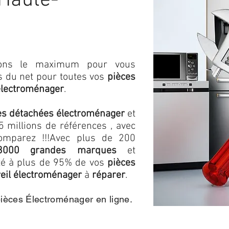
Haute-
isons le maximum pour vous
as du net pour toutes vos
pièces
électroménager
.
es détachées électroménager
et
 millions de références , avec
omparez !!!
Avec plus de 200
3000 grandes marques
et
ité à plus de 95% de vos
pièces
eil électroménager
à
réparer
.
pièces Électroménager en ligne.