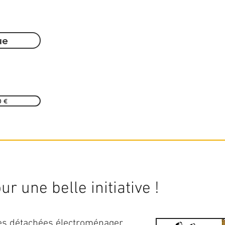
ue
0 €
r une belle initiative !
ces détachées électroménager