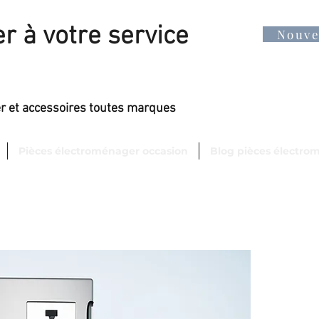
r à votre service
Nouv
er et accessoires toutes marques
Pièces électroménager occasion
Blog pièces électro