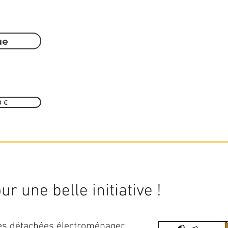
ue
0 €
r une belle initiative !
ces détachées électroménager