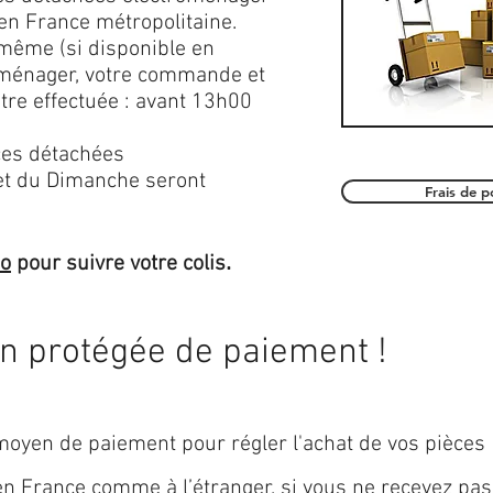
en France métropolitaine.
 même (si disponible en
roménager, votre commande et
être effectuée : avant 13h00
es détachées
et du Dimanche seront
Frais de 
.
mo
pour suivre votre colis
on protégée de paiement !
oyen de paiement pour régler l'achat de vos pièces
 en
France
comme à l’étranger, si vous ne recevez pas