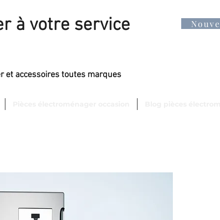
r à votre service
Nouv
er et accessoires toutes marques
Pièces électroménager occasion
Blog pièces électro