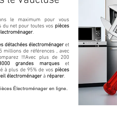
s le Vaucluse
isons le maximum pour vous
as du net pour toutes vos
pièces
électroménager
.
es détachées électroménager
et
 millions de références , avec
omparez !!!
Avec plus de 200
3000 grandes marques
et
ité à plus de 95% de vos
pièces
eil électroménager
à
réparer
.
pièces Électroménager en ligne.