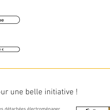
ue
0 €
r une belle initiative !
ces détachées électroménager