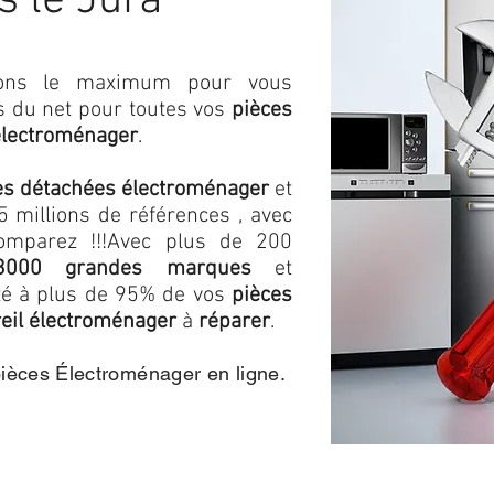
s le Jura
isons le maximum pour vous
as du net pour toutes vos
pièces
électroménager
.
es détachées électroménager
et
 millions de références , avec
omparez !!!
Avec plus de 200
3000 grandes marques
et
ité à plus de 95% de vos
pièces
eil électroménager
à
réparer
.
pièces Électroménager en ligne.