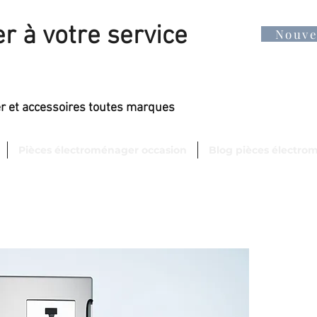
r à votre service
Nouv
er et accessoires toutes marques
Pièces électroménager occasion
Blog pièces électro