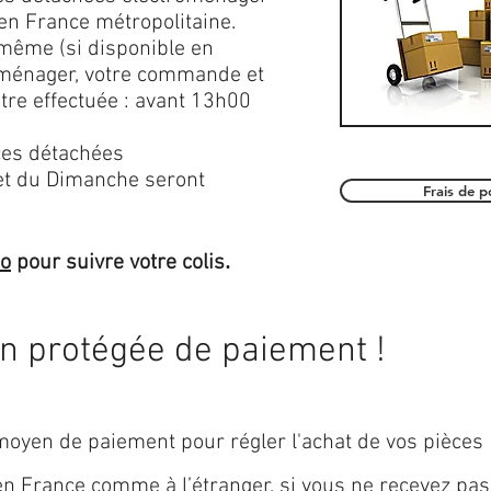
en France métropolitaine.
 même (si disponible en
roménager, votre commande et
être effectuée : avant 13h00
es détachées
et du Dimanche seront
Frais de 
.
mo
pour suivre votre colis
on protégée de paiement !
oyen de paiement pour régler l'achat de vos pièces
 en
France
comme à l’étranger, si vous ne recevez pas