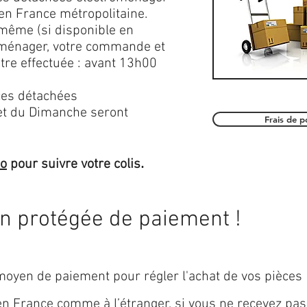
en France métropolitaine.
 même (si disponible en
roménager, votre commande et
être effectuée : avant 13h00
es détachées
et du Dimanche seront
Frais de 
.
mo
pour suivre votre colis
on protégée de paiement !
oyen de paiement pour régler l'achat de vos pièces
 en
France
comme à l’étranger, si vous ne recevez pas