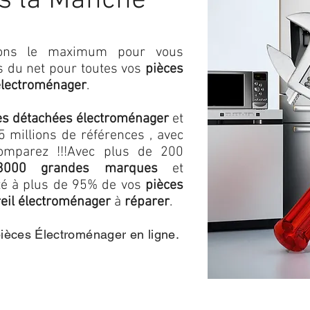
s la Manche
isons le maximum pour vous
as du net pour toutes vos
pièces
électroménager
.
es détachées électroménager
et
 millions de références , avec
omparez !!!
Avec plus de 200
3000 grandes marques
et
ité à plus de 95% de vos
pièces
eil électroménager
à
réparer
.
pièces Électroménager en ligne.