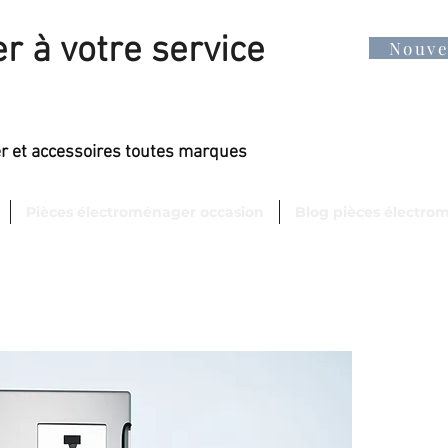
r à votre service
Nouv
er et accessoires toutes marques
Pièces électroménager occasion
Blog pièces électro