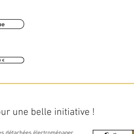
ue
0 €
r une belle initiative !
ces détachées électroménager