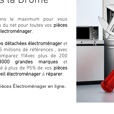
s la Drôme
isons le maximum pour vous
as du net pour toutes vos
pièces
électroménager
.
es détachées électroménager
et
 millions de références , avec
omparez !!!
Avec plus de 200
3000 grandes marques
et
ité à plus de 95% de vos
pièces
eil électroménager
à
réparer
.
pièces Électroménager en ligne.