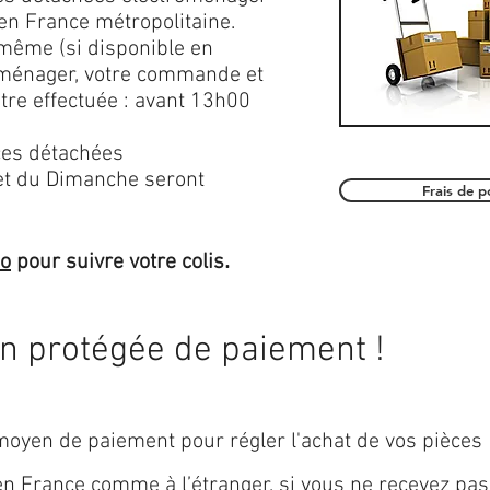
en France métropolitaine.
 même (si disponible en
roménager, votre commande et
être effectuée : avant 13h00
es détachées
et du Dimanche seront
Frais de 
.
mo
pour suivre votre colis
on protégée de paiement !
oyen de paiement pour régler l'achat de vos pièces
 en
France
comme à l’étranger, si vous ne recevez pas