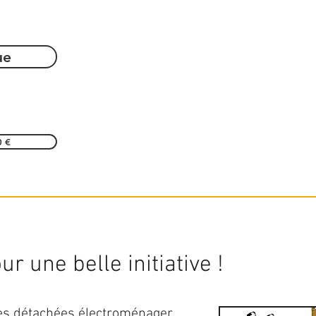
ue
0 €
r une belle initiative !
ces détachées électroménager