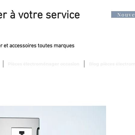
r à votre service
Nouv
er et accessoires toutes marques
Pièces électroménager occasion
Blog pièces électro