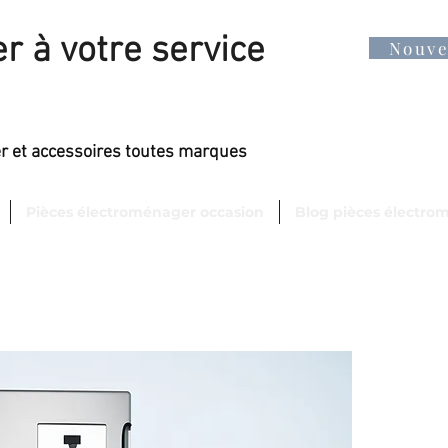
r à votre service
Nouv
er et accessoires toutes marques
Pièces électroménager occasion
Blog pièces électro