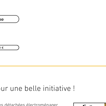
ue
0 €
r une belle initiative !
ces détachées électroménager