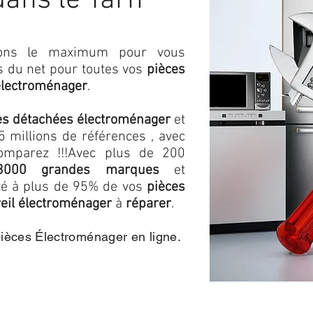
dans le Tarn
isons le maximum pour vous
as du net pour toutes vos
pièces
électroménager
.
es détachées électroménager
et
 millions de références , avec
omparez !!!
Avec plus de 200
3000 grandes marques
et
ité à plus de 95% de vos
pièces
eil électroménager
à
réparer
.
pièces Électroménager en ligne.