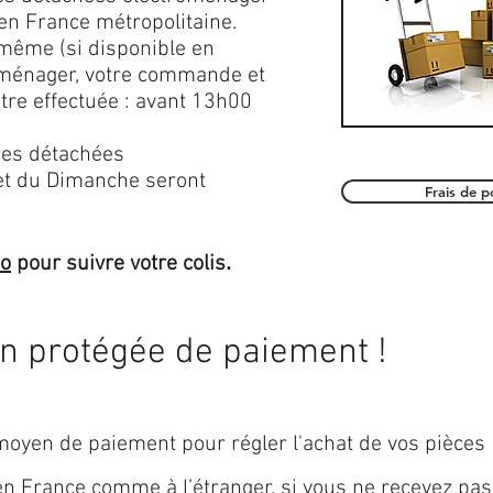
en France métropolitaine.
 même (si disponible en
roménager, votre commande et
être effectuée : avant 13h00
es détachées
et du Dimanche seront
Frais de 
.
mo
pour suivre votre colis
on protégée de paiement !
oyen de paiement pour régler l'achat de vos pièces
 en
France
comme à l’étranger, si vous ne recevez pas