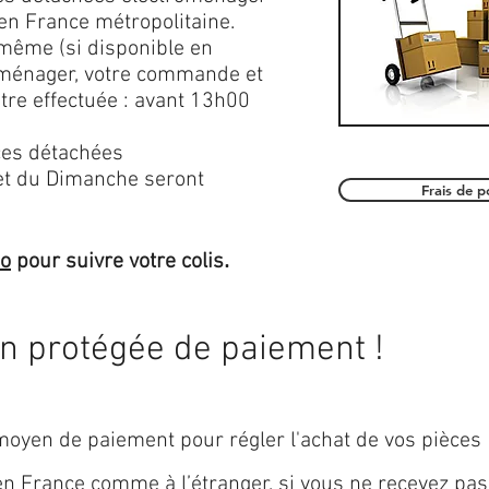
en France métropolitaine.
 même (si disponible en
roménager, votre commande et
être effectuée : avant 13h00
es détachées
et du Dimanche seront
Frais de 
.
mo
pour suivre votre colis
on protégée de paiement !
oyen de paiement pour régler l'achat de vos pièces
 en
France
comme à l’étranger, si vous ne recevez pas