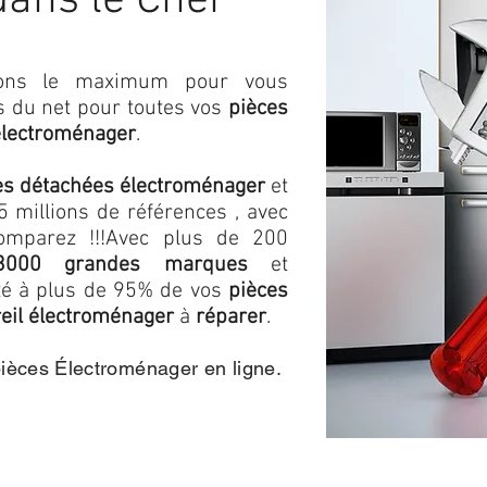
dans le Cher
isons le maximum pour vous
as du net pour toutes vos
pièces
électroménager
.
es détachées électroménager
et
 millions de références , avec
omparez !!!
Avec plus de 200
3000 grandes marques
et
ité à plus de 95% de vos
pièces
eil électroménager
à
réparer
.
pièces Électroménager en ligne.