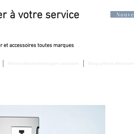
r à votre service
Nouv
er et accessoires toutes marques
Pièces électroménager occasion
Blog pièces électro