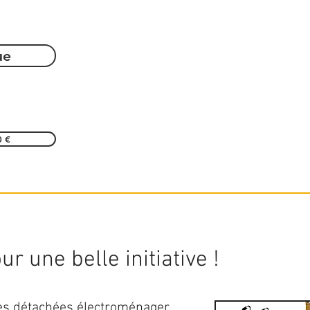
ue
0 €
r une belle initiative !
ces détachées électroménager