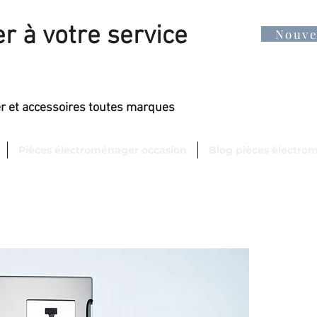
r à votre service
Nouv
er et accessoires toutes marques
Pièces électroménager occasion
Blog pièces électro