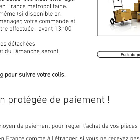
en France métropolitaine.
 même (si disponible en
roménager, votre commande et
être effectuée : avant 13h00
es détachées
et du Dimanche seront
Frais de 
.
mo
pour suivre votre colis
on protégée de paiement !
oyen de paiement pour régler l'achat de vos pièces
 en
France
comme à l’étranger, si vous ne recevez pas