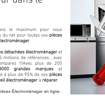
ur dans le
isons le maximum pour vous
as du net pour toutes vos
pièces
électroménager
.
es détachées électroménager
et
 millions de références , avec
omparez !!!
Avec plus de 200
3000 grandes marques
et
ité à plus de 95% de vos
pièces
eil électroménager
à
réparer
.
pièces Électroménager en ligne.