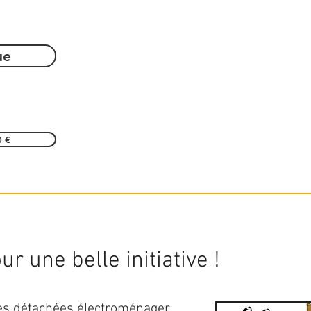
ue
0 €
r une belle initiative !
ces détachées électroménager