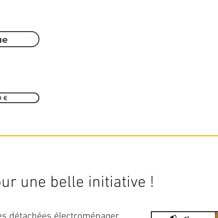
ue
0 €
r une belle initiative !
ces détachées électroménager