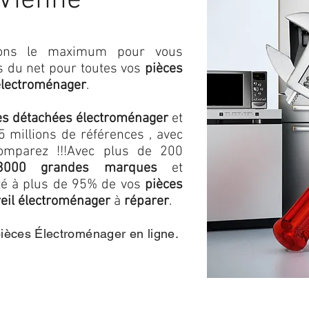
-Vienne
isons le maximum pour vous
as du net pour toutes vos
pièces
électroménager
.
es détachées électroménager
et
 millions de références , avec
omparez !!!
Avec plus de 200
3000 grandes marques
et
ité à plus de 95% de vos
pièces
eil électroménager
à
réparer
.
pièces Électroménager en ligne.