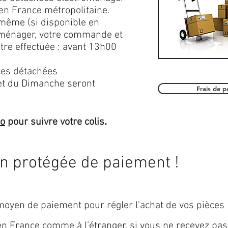
en France métropolitaine.
 même (si disponible en
roménager, votre commande et
être effectuée : avant 13h00
es détachées
et du Dimanche seront
Frais de 
.
mo
pour suivre votre colis
on protégée de paiement !
oyen de paiement pour régler l'achat de vos pièces
 en
France
comme à l’étranger, si vous ne recevez pas