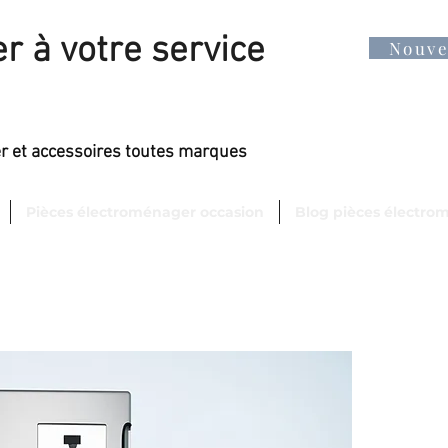
r à votre service
Nouv
er et accessoires toutes marques
Pièces électroménager occasion
Blog pièces électro