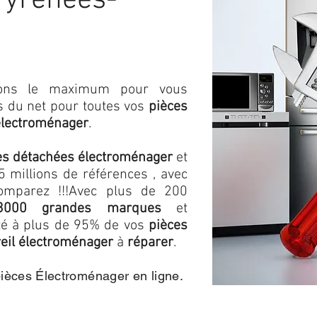
Pyrénées-
isons le maximum pour vous
as du net pour toutes vos
pièces
électroménager
.
es détachées électroménager
et
 millions de références , avec
omparez !!!
Avec plus de 200
3000 grandes marques
et
ité à plus de 95% de vos
pièces
eil électroménager
à
réparer
.
pièces Électroménager en ligne.