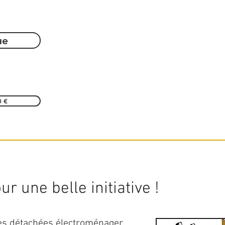
ue
0 €
r une belle initiative !
ces détachées électroménager