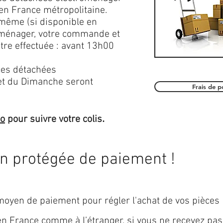
en France métropolitaine.
 même (si disponible en
roménager, votre commande et
être effectuée : avant 13h00
es détachées
et du Dimanche seront
Frais de 
.
mo
pour suivre votre colis
on protégée de paiement !
oyen de paiement pour régler l'achat de vos pièces
 en
France
comme à l’étranger, si vous ne recevez pas