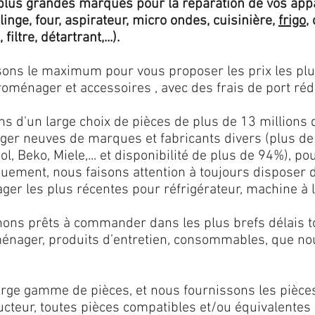
lus grandes marques pour la réparation de vos app
 linge, four, aspirateur, micro ondes, cuisinière,
frigo
,
 filtre, détartrant,...).
isons le maximum pour vous proposer les prix les pl
oménager et accessoires , avec des frais de port rédu
ns d'un large choix de pièces de plus de 13 millions 
er neuves de marques et fabricants divers (plus de
l, Beko, Miele,... et disponibilité de plus de 94%), p
iquement, nous faisons attention à toujours disposer
er les plus récentes pour réfrigérateur, machine à l
ons prêts à commander dans les plus brefs délais tou
ménager, produits d’entretien, consommables, que no
ge gamme de pièces, et nous fournissons les pièce
ructeur, toutes pièces compatibles et/ou équivalente