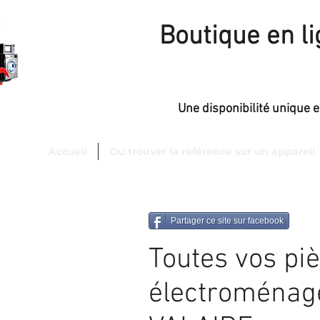
Boutique en l
Une disponibilité unique 
Accueil
Ou trouver la référence sur un appareil
sfaction
de 98 %.
Partager ce site sur facebook
Toutes vos pi
électroménag