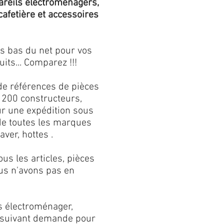
areils électroménagers,
 cafetière et accessoires
us bas du net pour vos
its... Comparez !!!
de références de pièces
 200 constructeurs,
our une expédition sous
 de toutes les marques
aver, hottes .
s les articles, pièces
us n'avons pas en
s électroménager,
s suivant demande pour