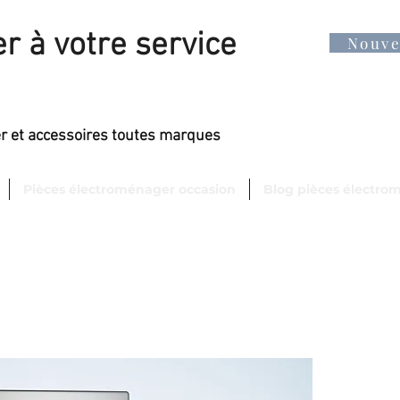
r à votre service
Nouv
er et accessoires toutes marques
Pièces électroménager occasion
Blog pièces électro