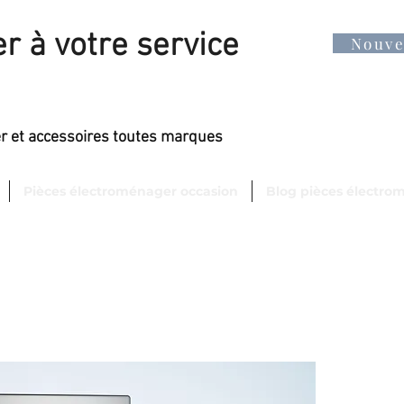
r à votre service
Nouv
er et accessoires toutes marques
Pièces électroménager occasion
Blog pièces électro