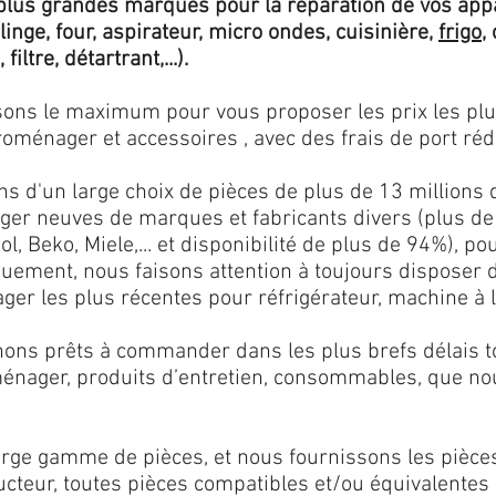
lus grandes marques pour la réparation de vos app
 linge, four, aspirateur, micro ondes, cuisinière,
frigo
,
 filtre, détartrant,...).
isons le maximum pour vous proposer les prix les pl
oménager et accessoires , avec des frais de port rédu
ns d'un large choix de pièces de plus de 13 millions 
er neuves de marques et fabricants divers (plus de
l, Beko, Miele,... et disponibilité de plus de 94%), p
iquement, nous faisons attention à toujours disposer
er les plus récentes pour réfrigérateur, machine à l
ons prêts à commander dans les plus brefs délais tou
ménager, produits d’entretien, consommables, que no
ge gamme de pièces, et nous fournissons les pièce
ructeur, toutes pièces compatibles et/ou équivalente