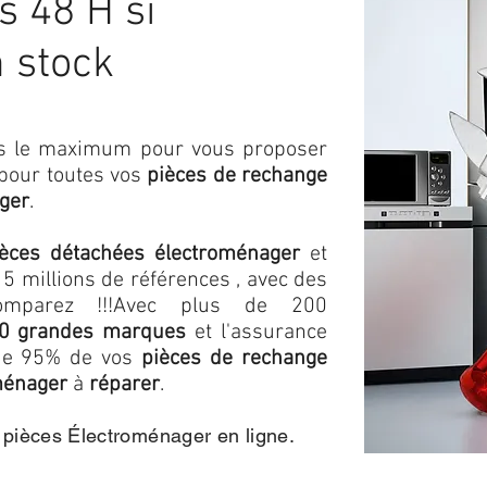
 48 H si
n stock
ons le maximum pour vous proposer
 pour toutes vos
pièces de rechange
ger
.
ièces détachées électroménager
et
5 millions de références , avec des
omparez !!!
Avec plus de 200
0 grandes marques
et l'assurance
s de 95% de vos
pièces de rechange
ménager
à
réparer
.
e pièces Électroménager en ligne.