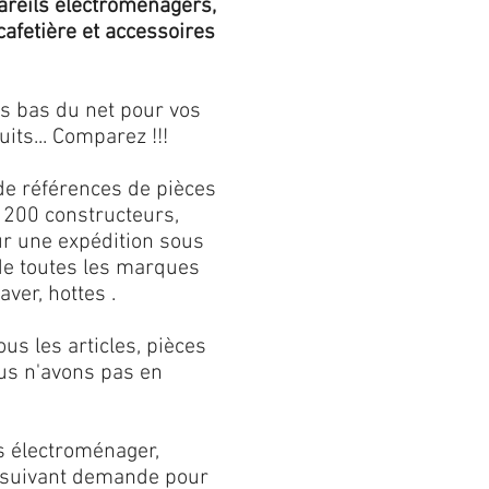
areils électroménagers,
 cafetière et accessoires
us bas du net pour vos
its... Comparez !!!
de références de pièces
 200 constructeurs,
our une expédition sous
 de toutes les marques
aver, hottes .
s les articles, pièces
us n'avons pas en
s électroménager,
s suivant demande pour