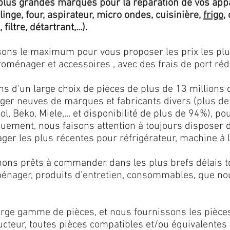
lus grandes marques pour la réparation de vos app
 linge, four, aspirateur, micro ondes, cuisinière,
frigo
,
 filtre, détartrant,...).
isons le maximum pour vous proposer les prix les pl
oménager et accessoires , avec des frais de port rédu
ns d'un large choix de pièces de plus de 13 millions 
er neuves de marques et fabricants divers (plus de
l, Beko, Miele,... et disponibilité de plus de 94%), p
iquement, nous faisons attention à toujours disposer
er les plus récentes pour réfrigérateur, machine à l
ons prêts à commander dans les plus brefs délais tou
ménager, produits d’entretien, consommables, que no
ge gamme de pièces, et nous fournissons les pièce
ructeur, toutes pièces compatibles et/ou équivalente