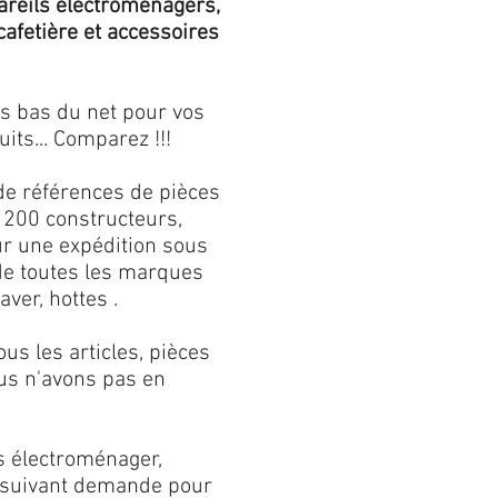
areils électroménagers,
 cafetière et accessoires
us bas du net pour vos
its... Comparez !!!
de références de pièces
 200 constructeurs,
our une expédition sous
 de toutes les marques
aver, hottes .
s les articles, pièces
us n'avons pas en
s électroménager,
s suivant demande pour