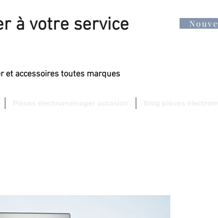
r à votre service
Nouv
er et accessoires toutes marques
Pièces électroménager occasion
Blog pièces électro