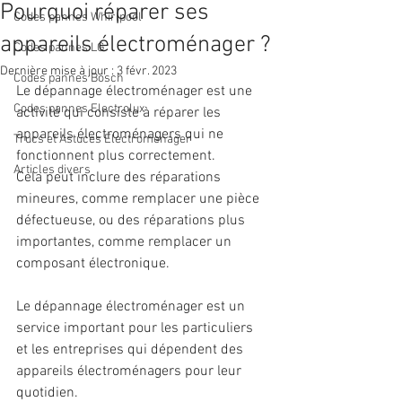
Pourquoi réparer ses
Codes pannes Whirlpool
appareils électroménager ?
Codes pannes LG
Dernière mise à jour :
3 févr. 2023
Codes pannes Bosch
Le dépannage électroménager est une 
Codes pannes Electrolux
activité qui consiste à réparer les 
appareils électroménagers qui ne 
Trucs et Astuces Electromenager
fonctionnent plus correctement. 
Articles divers
Cela peut inclure des réparations 
mineures, comme remplacer une pièce 
défectueuse, ou des réparations plus 
importantes, comme remplacer un 
composant électronique. 
Le dépannage électroménager est un 
service important pour les particuliers 
et les entreprises qui dépendent des 
appareils électroménagers pour leur 
quotidien.