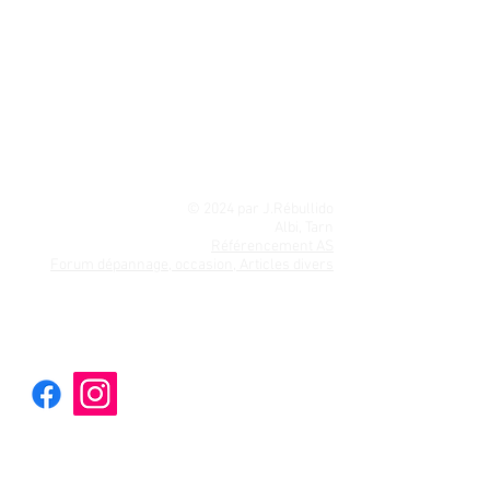
Angers
,...
Pièces détachées d'origine toutes marques
Philips
|
Candy
|
Neff
|
Dyson
| Expresso | Vorwerk
|
Scholtes
|
Rosières
|
Hoover
|
Zanussi
| varta |
Liebherr
| Nilfisk | Alkaline | Saeco | Riviera |
Whirlpool
| Zibro |
Hotpoint Ariston
|
Roblin
|
Bosch
|
Signature
Moulinex
|
Beko
|
LG
|
De
Dietrich
|
Miele
|
Brandt
|
Vedette
|
Thomson
|
Laden
|
Siemens
© 2024 par J.Rébullido
Albi, Tarn
Référencement AS
Forum dépannage, occasion, Articles divers
Electromenager | Depanner-son-lave-linge
(ebookelectromenager.wixsite.com)
Service client :
- Nous contacter