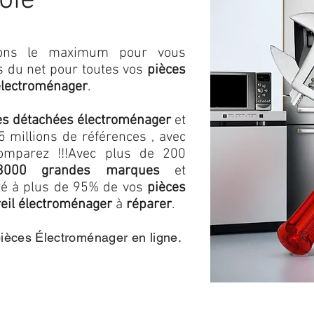
oie
isons le maximum pour vous
as du net pour toutes vos
pièces
électroménager
.
es détachées électroménager
et
 millions de références , avec
omparez !!!
Avec plus de 200
3000 grandes marques
et
ité à plus de 95% de vos
pièces
eil électroménager
à
réparer
.
pièces Électroménager en ligne.