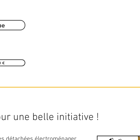
ue
0 €
r une belle initiative !
ces détachées électroménager