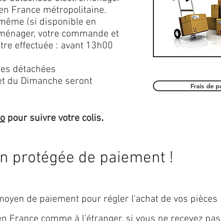
en France métropolitaine.
 même (si disponible en
roménager, votre commande et
être effectuée : avant 13h00
es détachées
et du Dimanche seront
Frais de 
.
mo
pour suivre votre colis
on protégée de paiement !
oyen de paiement pour régler l'achat de vos pièces
 en
France
comme à l’étranger, si vous ne recevez pas