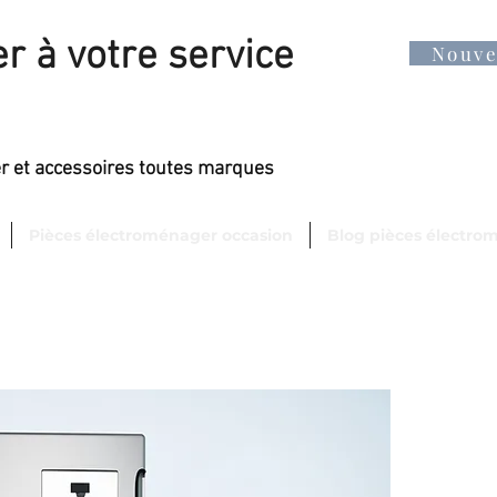
r à votre service
Nouv
er et accessoires toutes marques
Pièces électroménager occasion
Blog pièces électro