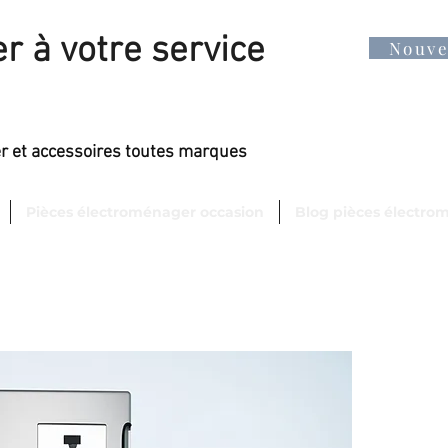
r à votre service
Nouv
er et accessoires toutes marques
Pièces électroménager occasion
Blog pièces électro