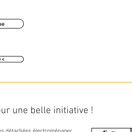
ue
0 €
r une belle initiative !
ces détachées électroménager