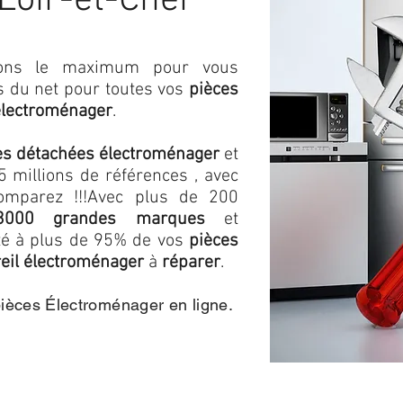
 Loir-et-Cher
isons le maximum pour vous
as du net pour toutes vos
pièces
électroménager
.
es détachées électroménager
et
 millions de références , avec
omparez !!!
Avec plus de 200
3000 grandes marques
et
ité à plus de 95% de vos
pièces
eil électroménager
à
réparer
.
pièces Électroménager en ligne.