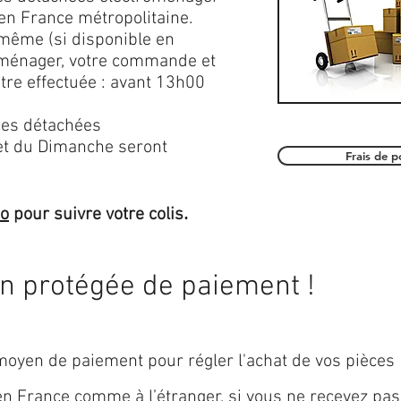
en France métropolitaine.
 même (si disponible en
roménager, votre commande et
être effectuée : avant 13h00
es détachées
et du Dimanche seront
Frais de 
.
mo
pour suivre votre colis
on protégée de paiement !
oyen de paiement pour régler l'achat de vos pièces
 en
France
comme à l’étranger, si vous ne recevez pas