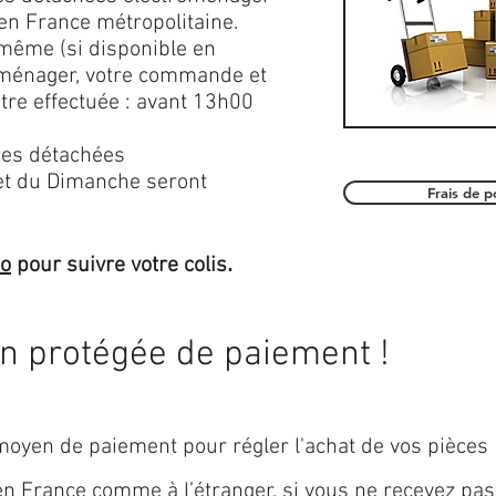
en France métropolitaine.
 même (si disponible en
roménager, votre commande et
être effectuée : avant 13h00
es détachées
et du Dimanche seront
Frais de 
.
mo
pour suivre votre colis
on protégée de paiement !
oyen de paiement pour régler l'achat de vos pièces
 en
France
comme à l’étranger, si vous ne recevez pas