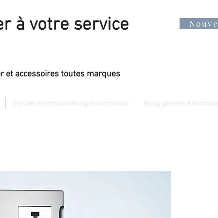
r à votre service
Nouv
er et accessoires toutes marques
Pièces électroménager occasion
Blog pièces électro