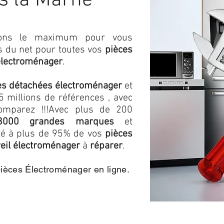
s la Marne
isons le maximum pour vous
as du net pour toutes vos
pièces
électroménager
.
es détachées électroménager
et
 millions de références , avec
omparez !!!
Avec plus de 200
3000 grandes marques
et
ité à plus de 95% de vos
pièces
eil électroménager
à
réparer
.
pièces Électroménager en ligne.