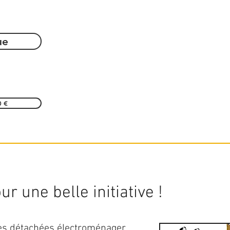
ue
0 €
r une belle initiative !
ces détachées électroménager