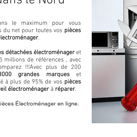
dans le Nord
isons le maximum pour vous
as du net pour toutes vos
pièces
électroménager
.
es détachées électroménager
et
 millions de références , avec
omparez !!!
Avec plus de 200
3000 grandes marques
et
ité à plus de 95% de vos
pièces
eil électroménager
à
réparer
.
pièces Électroménager en ligne.