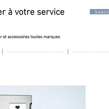
r à votre service
Nouv
er et accessoires toutes marques
Pièces électroménager occasion
Blog pièces électro