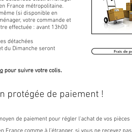
en France métropolitaine.
 même (si disponible en
roménager, votre commande et
être effectuée : avant 13h00
es détachées
et du Dimanche seront
Frais de 
.
mo
pour suivre votre colis
on protégée de paiement !
oyen de paiement pour régler l'achat de vos pièces
 en
France
comme à l’étranger, si vous ne recevez pas