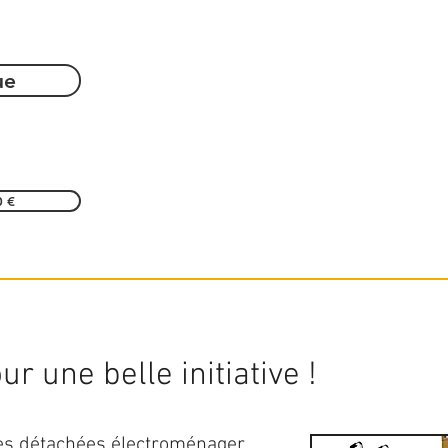
ue
0 €
r une belle initiative !
ces détachées électroménager